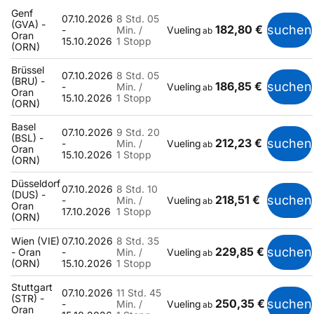
Genf
07.10.2026
8 Std. 05
(GVA) -
182,80 €
suchen
-
Min. /
Vueling
ab
Oran
15.10.2026
1 Stopp
(ORN)
Brüssel
07.10.2026
8 Std. 05
(BRU) -
186,85 €
suchen
-
Min. /
Vueling
ab
Oran
15.10.2026
1 Stopp
(ORN)
Basel
07.10.2026
9 Std. 20
(BSL) -
212,23 €
suchen
-
Min. /
Vueling
ab
Oran
15.10.2026
1 Stopp
(ORN)
Düsseldorf
07.10.2026
8 Std. 10
(DUS) -
218,51 €
suchen
-
Min. /
Vueling
ab
Oran
17.10.2026
1 Stopp
(ORN)
Wien (VIE)
07.10.2026
8 Std. 35
229,85 €
suchen
- Oran
-
Min. /
Vueling
ab
(ORN)
15.10.2026
1 Stopp
Stuttgart
07.10.2026
11 Std. 45
(STR) -
250,35 €
suchen
-
Min. /
Vueling
ab
Oran