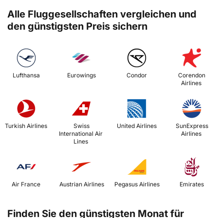
Alle Fluggesellschaften vergleichen und
den günstigsten Preis sichern
 Lufthansa 
 Eurowings 
 Condor 
 Corendon 
Airlines 
 Turkish Airlines 
 Swiss 
 United Airlines 
 SunExpress 
International Air 
Airlines 
Lines 
 Air France 
 Austrian Airlines 
 Pegasus Airlines 
 Emirates 
Finden Sie den günstigsten Monat für