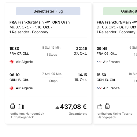
Beliebtester Flug
Günstigs
FRA
Frankfurt/Main
ORN
Oran
FRA
Frankfurt/Main
Mi. 07. Okt.
-
Fr. 16. Okt.
Di. 06. Okt.
-
Di. 13. Okt
1 Reisender
Economy
1 Reisender
Economy
8 Std. 15 Min.
5 Std
15:30
22:45
09:45
07. Okt.
FRA
07. Okt.
FRA
06. Okt.
1 Stopp
1 
Air Algerie
Air France
7 Std. 05 Min.
18 St
06:10
14:15
15:50
16. Okt.
ORN
16. Okt.
ORN
13. Okt.
1 Stopp
1 
Air Algerie
Air France
437,08 €
ab
enthalten:
Handgepäck
Gesamtpreis
enthalten:
kleine Tasche
Aufgabegepäck
Handgepäck