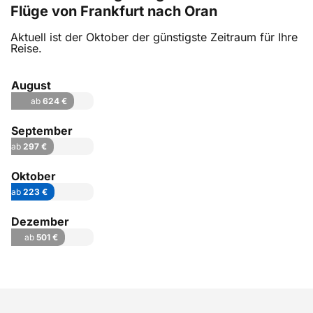
Flüge von Frankfurt nach Oran
Aktuell ist der Oktober der günstigste Zeitraum für Ihre
Reise.
August
ab
624 €
September
ab
297 €
Oktober
ab
223 €
Dezember
ab
501 €