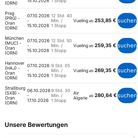
15.10.2026
1 Stopp
(ORN)
Prag
07.10.2026
12 Std. 40
(PRG) -
253,85 €
suchen
-
Min. /
Vueling
ab
Oran
15.10.2026
1 Stopp
(ORN)
München
07.10.2026
12 Std. 50
(MUC) -
259,35 €
suchen
-
Min. /
Vueling
ab
Oran
15.10.2026
1 Stopp
(ORN)
Hannover
07.10.2026
9 Std. 05
(HAJ) -
269,35 €
suchen
-
Min. /
Vueling
ab
Oran
15.10.2026
1 Stopp
(ORN)
Straßburg
06.10.2026
9 Std. 30
(SXB) -
Air
280,64 €
suchen
-
Min. /
ab
Oran
Algerie
17.10.2026
1 Stopp
(ORN)
Unsere Bewertungen