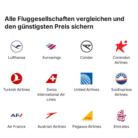
Alle Fluggesellschaften vergleichen und
den günstigsten Preis sichern
 Lufthansa 
 Eurowings 
 Condor 
 Corendon 
Airlines 
 Turkish Airlines 
 Swiss 
 United Airlines 
 SunExpress 
International Air 
Airlines 
Lines 
 Air France 
 Austrian Airlines 
 Pegasus Airlines 
 Emirates 