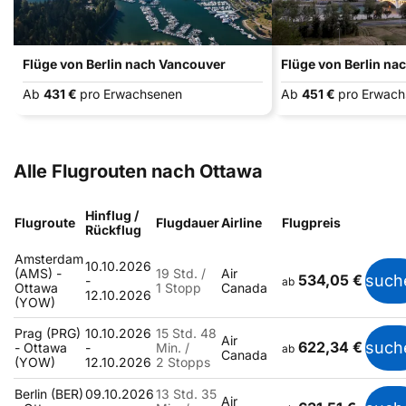
Flüge von Berlin nach Vancouver
Flüge von Berlin na
Ab
431 €
pro Erwachsenen
Ab
451 €
pro Erwac
Alle Flugrouten nach Ottawa
Hinflug /
Flugroute
Flugdauer
Airline
Flugpreis
Rückflug
Amsterdam
10.10.2026
(AMS) -
19 Std. /
Air
534,05 €
such
-
ab
Ottawa
1 Stopp
Canada
12.10.2026
(YOW)
Prag (PRG)
10.10.2026
15 Std. 48
Air
622,34 €
such
- Ottawa
-
Min. /
ab
Canada
(YOW)
12.10.2026
2 Stopps
Berlin (BER)
09.10.2026
13 Std. 35
Air