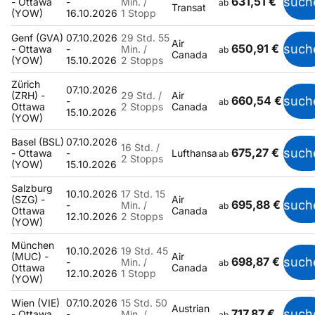
631,51 €
such
- Ottawa
-
Min. /
ab
Transat
(YOW)
16.10.2026
1 Stopp
Genf (GVA)
07.10.2026
29 Std. 55
Air
650,91 €
such
- Ottawa
-
Min. /
ab
Canada
(YOW)
15.10.2026
2 Stopps
Zürich
07.10.2026
(ZRH) -
29 Std. /
Air
660,54 €
such
-
ab
Ottawa
2 Stopps
Canada
15.10.2026
(YOW)
Basel (BSL)
07.10.2026
16 Std. /
675,27 €
such
- Ottawa
-
Lufthansa
ab
2 Stopps
(YOW)
15.10.2026
Salzburg
10.10.2026
17 Std. 15
(SZG) -
Air
695,88 €
such
-
Min. /
ab
Ottawa
Canada
12.10.2026
2 Stopps
(YOW)
München
10.10.2026
19 Std. 45
(MUC) -
Air
698,87 €
such
-
Min. /
ab
Ottawa
Canada
12.10.2026
1 Stopp
(YOW)
Wien (VIE)
07.10.2026
15 Std. 50
Austrian
717,87 €
such
- Ottawa
-
Min. /
ab