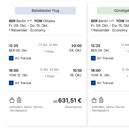
Beliebtester Flug
Günstigs
BER
Berlin
YOW
Ottawa
BER
Berlin
YOW
O
Fr. 09. Okt.
-
Do. 15. Okt.
Fr. 09. Okt.
-
Do. 15. Okt
1 Reisender
Economy
1 Reisender
Economy
13 Std. 35 Min.
13 Std
12:25
20:00
12:25
09. Okt.
BER
09. Okt.
BER
09. Okt.
1 Stopp
1 
Air Transat
Air Transat
12 Std. 55 Min.
12 St
16:00
10:55
16:00
16. Okt.
YOW
15. Okt.
YOW
15. Okt.
1 Stopp
1
Air Transat
Air Transat
631,51 €
ab
enthalten:
kleine Tasche
Gesamtpreis
enthalten:
kleine Tasche
Handgepäck
Handgepäck