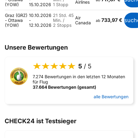
Airlines
(YOW)
15.10.2026
1 Stopp
Graz (GRZ)
10.10.2026
21 Std. 45
Air
733,97 €
such
- Ottawa
-
Min. /
ab
Canada
(YOW)
12.10.2026
2 Stopps
Unsere Bewertungen
5
/ 5
7.274 Bewertungen in den letzten 12 Monaten
für Flug
37.664 Bewertungen (gesamt)
alle Bewertungen
CHECK24 ist Testsieger