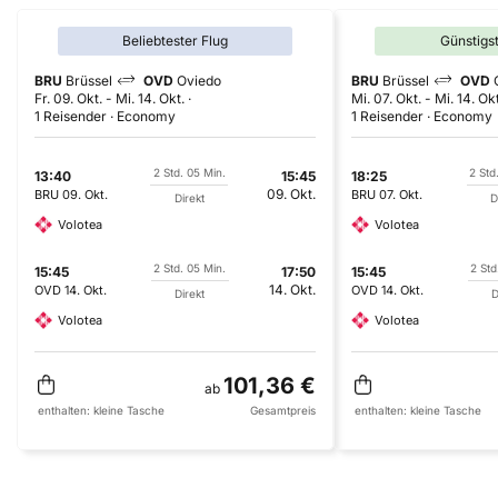
Beliebtester Flug
Günstigs
BRU
Brüssel
OVD
Oviedo
BRU
Brüssel
OVD
Fr. 09. Okt.
-
Mi. 14. Okt.
Mi. 07. Okt.
-
Mi. 14. Okt
1 Reisender
Economy
1 Reisender
Economy
2 Std. 05 Min.
2 Std
13:40
15:45
18:25
09. Okt.
BRU
09. Okt.
BRU
07. Okt.
Direkt
D
Volotea
Volotea
2 Std. 05 Min.
2 Std
15:45
17:50
15:45
14. Okt.
OVD
14. Okt.
OVD
14. Okt.
Direkt
D
Volotea
Volotea
101,36 €
ab
enthalten:
kleine Tasche
Gesamtpreis
enthalten:
kleine Tasche