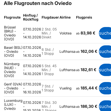
Alle Flugrouten nach Oviedo
Hinflug /
Flugroute
Flugdauer
Airline
Flugpreis
Rückflug
Brüssel
07.10.2026
2 Std. 05
(BRU) -
83,98 €
such
-
Min. /
Volotea
ab
Oviedo
14.10.2026
Direkt
(OVD)
Basel (BSL)
07.10.2026
6 Std. /
162,06 €
such
- Oviedo
-
Lufthansa
ab
1 Stopp
(OVD)
14.10.2026
Nürnberg
07.10.2026
5 Std. 45
(NUE) -
182,61 €
such
-
Min. /
Lufthansa
ab
Oviedo
14.10.2026
1 Stopp
(OVD)
Genf (GVA)
07.10.2026
7 Std. /
185,44 €
such
- Oviedo
-
Vueling
ab
1 Stopp
(OVD)
16.10.2026
Luxemburg
07.10.2026
7 Std. 30
(LUX) -
186,30 €
such
-
Min. /
Lufthansa
ab
Oviedo
15.10.2026
2 Stopps