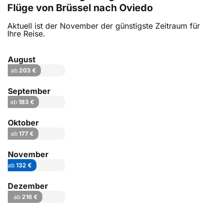
Flüge von Brüssel nach Oviedo
Aktuell ist der November der günstigste Zeitraum für
Ihre Reise.
August
ab
203 €
September
ab
183 €
Oktober
ab
177 €
November
ab
132 €
Dezember
ab
216 €