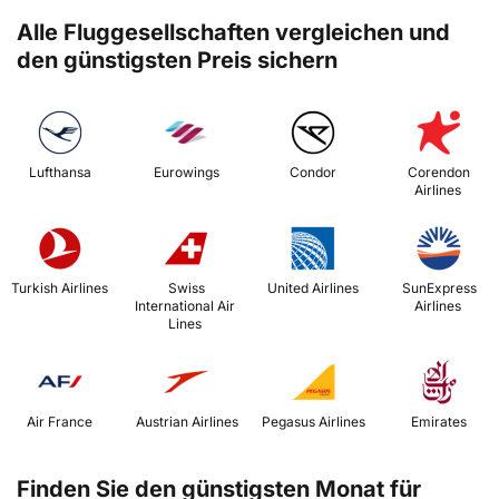
Alle Fluggesellschaften vergleichen und
den günstigsten Preis sichern
 Lufthansa 
 Eurowings 
 Condor 
 Corendon 
Airlines 
 Turkish Airlines 
 Swiss 
 United Airlines 
 SunExpress 
International Air 
Airlines 
Lines 
 Air France 
 Austrian Airlines 
 Pegasus Airlines 
 Emirates 
Finden Sie den günstigsten Monat für