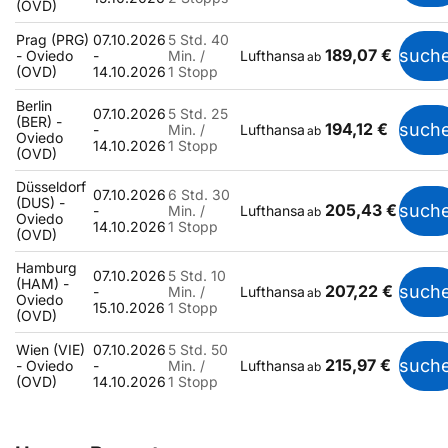
(OVD)
Prag (PRG)
07.10.2026
5 Std. 40
189,07 €
such
- Oviedo
-
Min. /
Lufthansa
ab
(OVD)
14.10.2026
1 Stopp
Berlin
07.10.2026
5 Std. 25
(BER) -
194,12 €
such
-
Min. /
Lufthansa
ab
Oviedo
14.10.2026
1 Stopp
(OVD)
Düsseldorf
07.10.2026
6 Std. 30
(DUS) -
205,43 €
such
-
Min. /
Lufthansa
ab
Oviedo
14.10.2026
1 Stopp
(OVD)
Hamburg
07.10.2026
5 Std. 10
(HAM) -
207,22 €
such
-
Min. /
Lufthansa
ab
Oviedo
15.10.2026
1 Stopp
(OVD)
Wien (VIE)
07.10.2026
5 Std. 50
215,97 €
such
- Oviedo
-
Min. /
Lufthansa
ab
(OVD)
14.10.2026
1 Stopp