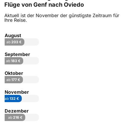
Flüge von Genf nach Oviedo
Aktuell ist der November der günstigste Zeitraum für
Ihre Reise.
August
ab
203 €
September
ab
183 €
Oktober
ab
177 €
November
ab
132 €
Dezember
ab
216 €