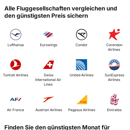
Alle Fluggesellschaften vergleichen und
den günstigsten Preis sichern
 Lufthansa 
 Eurowings 
 Condor 
 Corendon 
Airlines 
 Turkish Airlines 
 Swiss 
 United Airlines 
 SunExpress 
International Air 
Airlines 
Lines 
 Air France 
 Austrian Airlines 
 Pegasus Airlines 
 Emirates 
Finden Sie den günstigsten Monat für