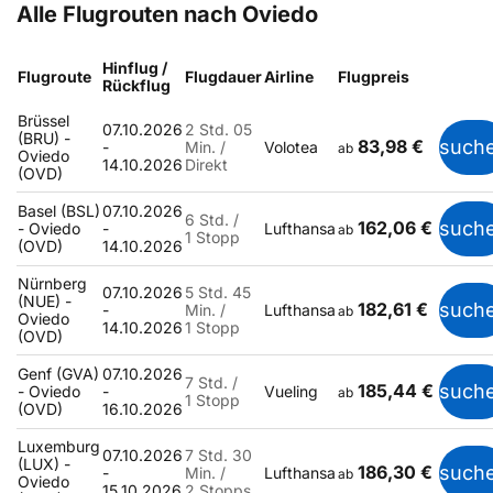
Alle Flugrouten nach Oviedo
Hinflug /
Flugroute
Flugdauer
Airline
Flugpreis
Rückflug
Brüssel
07.10.2026
2 Std. 05
(BRU) -
83,98 €
such
-
Min. /
Volotea
ab
Oviedo
14.10.2026
Direkt
(OVD)
Basel (BSL)
07.10.2026
6 Std. /
162,06 €
such
- Oviedo
-
Lufthansa
ab
1 Stopp
(OVD)
14.10.2026
Nürnberg
07.10.2026
5 Std. 45
(NUE) -
182,61 €
such
-
Min. /
Lufthansa
ab
Oviedo
14.10.2026
1 Stopp
(OVD)
Genf (GVA)
07.10.2026
7 Std. /
185,44 €
such
- Oviedo
-
Vueling
ab
1 Stopp
(OVD)
16.10.2026
Luxemburg
07.10.2026
7 Std. 30
(LUX) -
186,30 €
such
-
Min. /
Lufthansa
ab
Oviedo
15.10.2026
2 Stopps