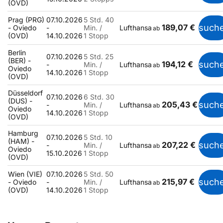
(OVD)
Prag (PRG)
07.10.2026
5 Std. 40
189,07 €
such
- Oviedo
-
Min. /
Lufthansa
ab
(OVD)
14.10.2026
1 Stopp
Berlin
07.10.2026
5 Std. 25
(BER) -
194,12 €
such
-
Min. /
Lufthansa
ab
Oviedo
14.10.2026
1 Stopp
(OVD)
Düsseldorf
07.10.2026
6 Std. 30
(DUS) -
205,43 €
such
-
Min. /
Lufthansa
ab
Oviedo
14.10.2026
1 Stopp
(OVD)
Hamburg
07.10.2026
5 Std. 10
(HAM) -
207,22 €
such
-
Min. /
Lufthansa
ab
Oviedo
15.10.2026
1 Stopp
(OVD)
Wien (VIE)
07.10.2026
5 Std. 50
215,97 €
such
- Oviedo
-
Min. /
Lufthansa
ab
(OVD)
14.10.2026
1 Stopp