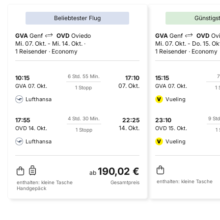
Beliebtester Flug
Günstigs
GVA
Genf
OVD
Oviedo
GVA
Genf
OVD
Ov
Mi. 07. Okt.
-
Mi. 14. Okt.
Mi. 07. Okt.
-
Do. 15. Ok
1 Reisender
Economy
1 Reisender
Economy
6 Std. 55 Min.
7
10:15
17:10
15:15
07. Okt.
GVA
07. Okt.
GVA
07. Okt.
1 Stopp
1 
Lufthansa
Vueling
4 Std. 30 Min.
9 Std
17:55
22:25
23:10
14. Okt.
OVD
14. Okt.
OVD
15. Okt.
1 Stopp
1
Lufthansa
Vueling
190,02 €
ab
enthalten:
kleine Tasche
enthalten:
kleine Tasche
Gesamtpreis
Handgepäck