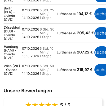
(OVD)
14.10.2026
1 Stopp
Berlin
07.10.2026
5 Std. 25
(BER) -
194,12 €
such
-
Min. /
Lufthansa
ab
Oviedo
14.10.2026
1 Stopp
(OVD)
Düsseldorf
07.10.2026
6 Std. 30
(DUS) -
205,43 €
such
-
Min. /
Lufthansa
ab
Oviedo
14.10.2026
1 Stopp
(OVD)
Hamburg
07.10.2026
5 Std. 10
(HAM) -
207,22 €
such
-
Min. /
Lufthansa
ab
Oviedo
15.10.2026
1 Stopp
(OVD)
Wien (VIE)
07.10.2026
5 Std. 50
215,97 €
such
- Oviedo
-
Min. /
Lufthansa
ab
(OVD)
14.10.2026
1 Stopp
Unsere Bewertungen
5
/ 5