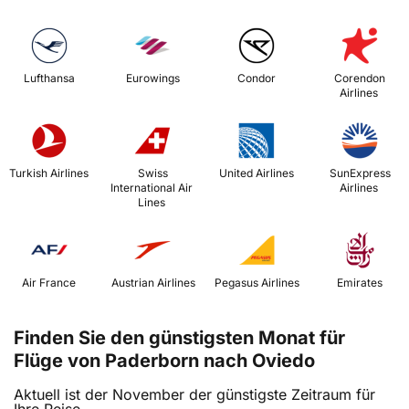
 Lufthansa 
 Eurowings 
 Condor 
 Corendon 
Airlines 
 Turkish Airlines 
 Swiss 
 United Airlines 
 SunExpress 
International Air 
Airlines 
Lines 
 Air France 
 Austrian Airlines 
 Pegasus Airlines 
 Emirates 
Finden Sie den günstigsten Monat für
Flüge von Paderborn nach Oviedo
Aktuell ist der November der günstigste Zeitraum für