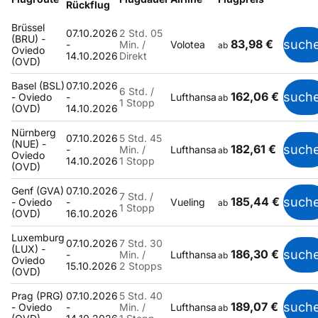
Rückflug
Brüssel
07.10.2026
2 Std. 05
(BRU) -
83,98 €
such
-
Min. /
Volotea
ab
Oviedo
14.10.2026
Direkt
(OVD)
Basel (BSL)
07.10.2026
6 Std. /
162,06 €
such
- Oviedo
-
Lufthansa
ab
1 Stopp
(OVD)
14.10.2026
Nürnberg
07.10.2026
5 Std. 45
(NUE) -
182,61 €
such
-
Min. /
Lufthansa
ab
Oviedo
14.10.2026
1 Stopp
(OVD)
Genf (GVA)
07.10.2026
7 Std. /
185,44 €
such
- Oviedo
-
Vueling
ab
1 Stopp
(OVD)
16.10.2026
Luxemburg
07.10.2026
7 Std. 30
(LUX) -
186,30 €
such
-
Min. /
Lufthansa
ab
Oviedo
15.10.2026
2 Stopps
(OVD)
Prag (PRG)
07.10.2026
5 Std. 40
189,07 €
such
- Oviedo
-
Min. /
Lufthansa
ab