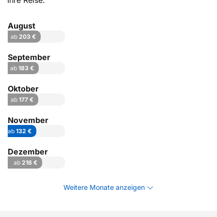
Ihre Reise.
August
ab
203 €
September
ab
183 €
Oktober
ab
177 €
November
ab
132 €
Dezember
ab
216 €
Weitere Monate anzeigen