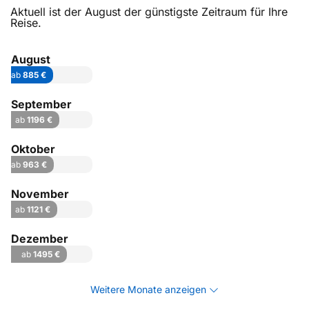
Aktuell ist der August der günstigste Zeitraum für Ihre
Reise.
August
ab
885 €
September
ab
1196 €
Oktober
ab
963 €
November
ab
1121 €
Dezember
ab
1495 €
Weitere Monate anzeigen