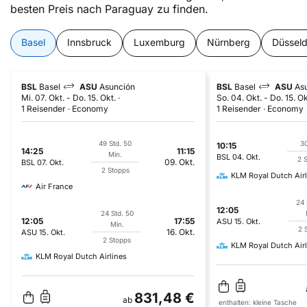
besten Preis nach Paraguay zu finden.
Basel
Innsbruck
Luxemburg
Nürnberg
Düsseld
BSL
Basel
ASU
Asunción
BSL
Basel
ASU
As
Mi. 07. Okt.
-
Do. 15. Okt.
So. 04. Okt.
-
Do. 15. Ok
1 Reisender
Economy
1 Reisender
Economy
49 Std. 50
30
10:15
14:25
11:15
Min.
BSL
04. Okt.
2 
09. Okt.
BSL
07. Okt.
2 Stopps
KLM Royal Dutch Airl
Air France
24 
12:05
24 Std. 50
12:05
17:55
ASU
15. Okt.
Min.
2 
16. Okt.
ASU
15. Okt.
2 Stopps
KLM Royal Dutch Airl
KLM Royal Dutch Airlines
831,48 €
ab
enthalten:
kleine Tasche