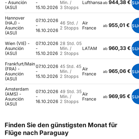
944,38 €
su
- Asunción
-
Min. /
Lufthansa
ab
(ASU)
15.10.2026
3 Stopps
Hannover
07.10.2026
(HAJ) -
46 Std. /
Air
955,01 €
su
-
ab
Asunción
2 Stopps
France
16.10.2026
(ASU)
Wien (VIE) -
07.10.2026
28 Std. 05
960,33 €
su
Asunción
-
Min. /
LATAM
ab
(ASU)
15.10.2026
2 Stopps
Frankfurt/Main
07.10.2026
45 Std. 45
(FRA) -
Air
965,06 €
su
-
Min. /
ab
Asunción
France
15.10.2026
2 Stopps
(ASU)
Amsterdam
07.10.2026
49 Std. 35
(AMS) -
Air
969,95 €
su
-
Min. /
ab
Asunción
France
16.10.2026
2 Stopps
(ASU)
Finden Sie den günstigsten Monat für
Flüge nach Paraguay