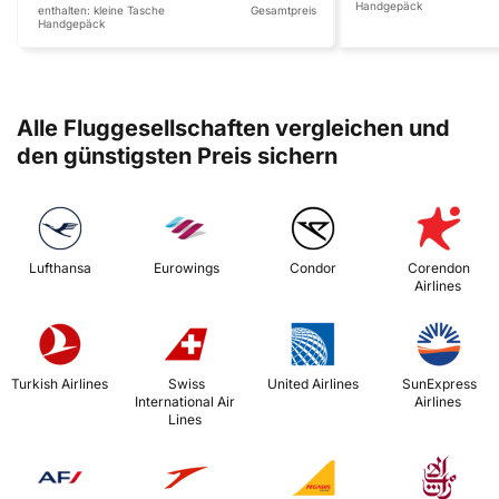
Handgepäck
enthalten:
kleine Tasche
Gesamtpreis
Handgepäck
Alle Fluggesellschaften vergleichen und
den günstigsten Preis sichern
 Lufthansa 
 Eurowings 
 Condor 
 Corendon 
Airlines 
 Turkish Airlines 
 Swiss 
 United Airlines 
 SunExpress 
International Air 
Airlines 
Lines 