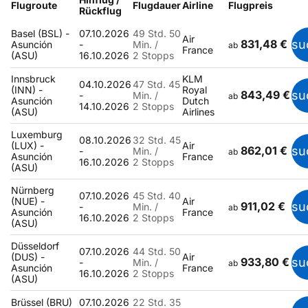
Flugroute
Flugdauer
Airline
Flugpreis
Rückflug
Basel (BSL) -
07.10.2026
49 Std. 50
Air
831,48 €
su
Asunción
-
Min. /
ab
France
(ASU)
16.10.2026
2 Stopps
Innsbruck
KLM
04.10.2026
47 Std. 45
(INN) -
Royal
843,49 €
su
-
Min. /
ab
Asunción
Dutch
14.10.2026
2 Stopps
(ASU)
Airlines
Luxemburg
08.10.2026
32 Std. 45
(LUX) -
Air
862,01 €
su
-
Min. /
ab
Asunción
France
16.10.2026
2 Stopps
(ASU)
Nürnberg
07.10.2026
45 Std. 40
(NUE) -
Air
911,02 €
su
-
Min. /
ab
Asunción
France
16.10.2026
2 Stopps
(ASU)
Düsseldorf
07.10.2026
44 Std. 50
(DUS) -
Air
933,80 €
su
-
Min. /
ab
Asunción
France
16.10.2026
2 Stopps
(ASU)
Brüssel (BRU)
07.10.2026
22 Std. 35