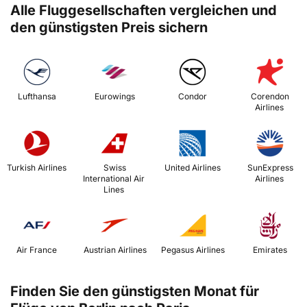
Alle Fluggesellschaften vergleichen und
den günstigsten Preis sichern
 Lufthansa 
 Eurowings 
 Condor 
 Corendon 
Airlines 
 Turkish Airlines 
 Swiss 
 United Airlines 
 SunExpress 
International Air 
Airlines 
Lines 
 Air France 
 Austrian Airlines 
 Pegasus Airlines 
 Emirates 
Finden Sie den günstigsten Monat für