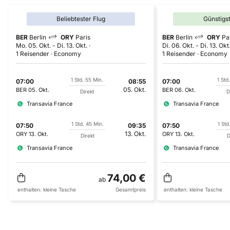
Beliebtester Flug
Günstigs
BER
Berlin
ORY
Paris
BER
Berlin
ORY
Pa
Mo. 05. Okt.
-
Di. 13. Okt.
Di. 06. Okt.
-
Di. 13. Okt
1 Reisender
Economy
1 Reisender
Economy
1 Std. 55 Min.
1 Std
07:00
08:55
07:00
05. Okt.
BER
05. Okt.
BER
06. Okt.
Direkt
D
Transavia France
Transavia France
1 Std. 45 Min.
1 Std
07:50
09:35
07:50
13. Okt.
ORY
13. Okt.
ORY
13. Okt.
Direkt
D
Transavia France
Transavia France
74,00 €
ab
enthalten:
kleine Tasche
Gesamtpreis
enthalten:
kleine Tasche