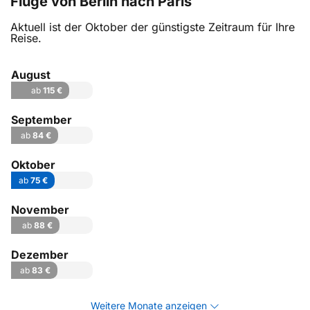
Flüge von Berlin nach Paris
Aktuell ist der Oktober der günstigste Zeitraum für Ihre
Reise.
August
ab
115 €
September
ab
84 €
Oktober
ab
75 €
November
ab
88 €
Dezember
ab
83 €
Weitere Monate anzeigen