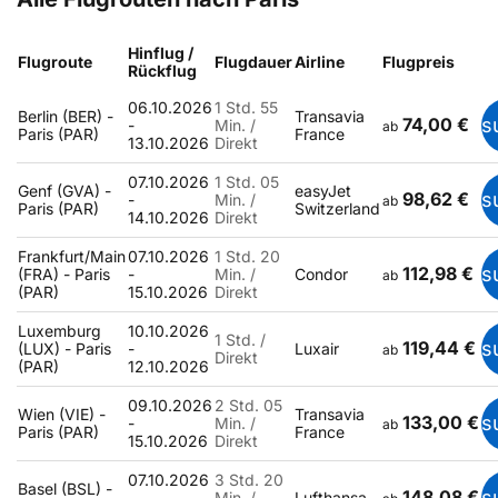
Hinflug /
Flugroute
Flugdauer
Airline
Flugpreis
Rückflug
06.10.2026
1 Std. 55
Berlin (BER) -
Transavia
74,00 €
s
-
Min. /
ab
Paris (PAR)
France
13.10.2026
Direkt
07.10.2026
1 Std. 05
Genf (GVA) -
easyJet
98,62 €
s
-
Min. /
ab
Paris (PAR)
Switzerland
14.10.2026
Direkt
Frankfurt/Main
07.10.2026
1 Std. 20
112,98 €
s
(FRA) - Paris
-
Min. /
Condor
ab
(PAR)
15.10.2026
Direkt
Luxemburg
10.10.2026
1 Std. /
119,44 €
s
(LUX) - Paris
-
Luxair
ab
Direkt
(PAR)
12.10.2026
09.10.2026
2 Std. 05
Wien (VIE) -
Transavia
133,00 €
s
-
Min. /
ab
Paris (PAR)
France
15.10.2026
Direkt
07.10.2026
3 Std. 20
Basel (BSL) -
148,08 €
s
-
Min. /
Lufthansa