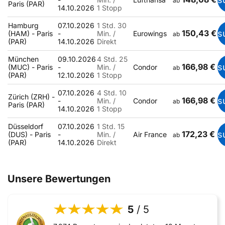
ab
Paris (PAR)
14.10.2026
1 Stopp
Hamburg
07.10.2026
1 Std. 30
150,43 €
s
(HAM) - Paris
-
Min. /
Eurowings
ab
(PAR)
14.10.2026
Direkt
München
09.10.2026
4 Std. 25
166,98 €
s
(MUC) - Paris
-
Min. /
Condor
ab
(PAR)
12.10.2026
1 Stopp
07.10.2026
4 Std. 10
Zürich (ZRH) -
166,98 €
s
-
Min. /
Condor
ab
Paris (PAR)
14.10.2026
1 Stopp
Düsseldorf
07.10.2026
1 Std. 15
172,23 €
s
(DUS) - Paris
-
Min. /
Air France
ab
(PAR)
14.10.2026
Direkt
Unsere Bewertungen
5
/ 5