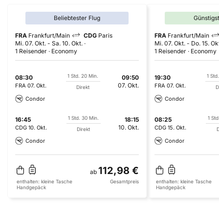
Beliebtester Flug
Günstigs
FRA
Frankfurt/Main
CDG
Paris
FRA
Frankfurt/Main
Mi. 07. Okt.
-
Sa. 10. Okt.
Mi. 07. Okt.
-
Do. 15. Ok
1 Reisender
Economy
1 Reisender
Economy
1 Std. 20 Min.
1 Std
08:30
09:50
19:30
07. Okt.
FRA
07. Okt.
FRA
07. Okt.
Direkt
D
Condor
Condor
1 Std. 30 Min.
1 Std
16:45
18:15
08:25
10. Okt.
CDG
10. Okt.
CDG
15. Okt.
Direkt
D
Condor
Condor
112,98 €
ab
enthalten:
kleine Tasche
Gesamtpreis
enthalten:
kleine Tasche
Handgepäck
Handgepäck