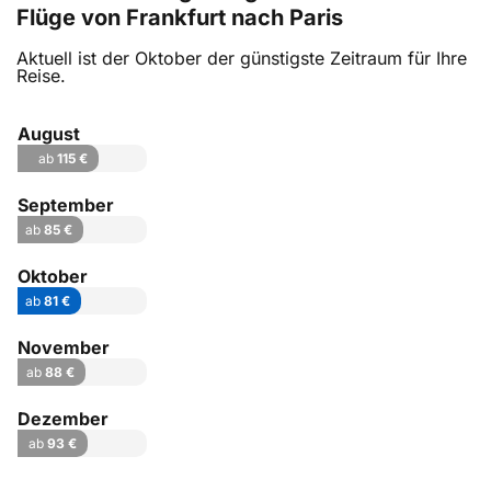
Flüge von Frankfurt nach Paris
Aktuell ist der Oktober der günstigste Zeitraum für Ihre
Reise.
August
ab
115 €
September
ab
85 €
Oktober
ab
81 €
November
ab
88 €
Dezember
ab
93 €