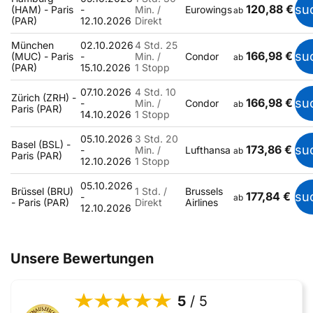
120,88 €
su
(HAM) - Paris
-
Min. /
Eurowings
ab
(PAR)
12.10.2026
Direkt
München
02.10.2026
4 Std. 25
166,98 €
su
(MUC) - Paris
-
Min. /
Condor
ab
(PAR)
15.10.2026
1 Stopp
07.10.2026
4 Std. 10
Zürich (ZRH) -
166,98 €
su
-
Min. /
Condor
ab
Paris (PAR)
14.10.2026
1 Stopp
05.10.2026
3 Std. 20
Basel (BSL) -
173,86 €
su
-
Min. /
Lufthansa
ab
Paris (PAR)
12.10.2026
1 Stopp
05.10.2026
Brüssel (BRU)
1 Std. /
Brussels
177,84 €
su
-
ab
- Paris (PAR)
Direkt
Airlines
12.10.2026
Unsere Bewertungen
5
/ 5