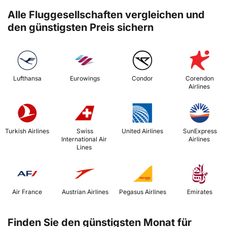
Alle Fluggesellschaften vergleichen und
den günstigsten Preis sichern
 Lufthansa 
 Eurowings 
 Condor 
 Corendon 
Airlines 
 Turkish Airlines 
 Swiss 
 United Airlines 
 SunExpress 
International Air 
Airlines 
Lines 
 Air France 
 Austrian Airlines 
 Pegasus Airlines 
 Emirates 
Finden Sie den günstigsten Monat für