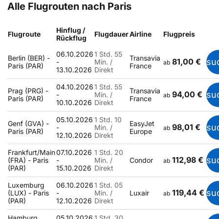
Alle Flugrouten nach Paris
Hinflug /
Flugroute
Flugdauer
Airline
Flugpreis
Rückflug
06.10.2026
1 Std. 55
Berlin (BER) -
Transavia
81,00 €
su
-
Min. /
ab
Paris (PAR)
France
13.10.2026
Direkt
04.10.2026
1 Std. 55
Prag (PRG) -
Transavia
94,00 €
su
-
Min. /
ab
Paris (PAR)
France
10.10.2026
Direkt
05.10.2026
1 Std. 10
Genf (GVA) -
EasyJet
98,01 €
su
-
Min. /
ab
Paris (PAR)
Europe
12.10.2026
Direkt
Frankfurt/Main
07.10.2026
1 Std. 20
112,98 €
su
(FRA) - Paris
-
Min. /
Condor
ab
(PAR)
15.10.2026
Direkt
Luxemburg
06.10.2026
1 Std. 05
119,44 €
su
(LUX) - Paris
-
Min. /
Luxair
ab
(PAR)
12.10.2026
Direkt
Hamburg
05.10.2026
1 Std. 30