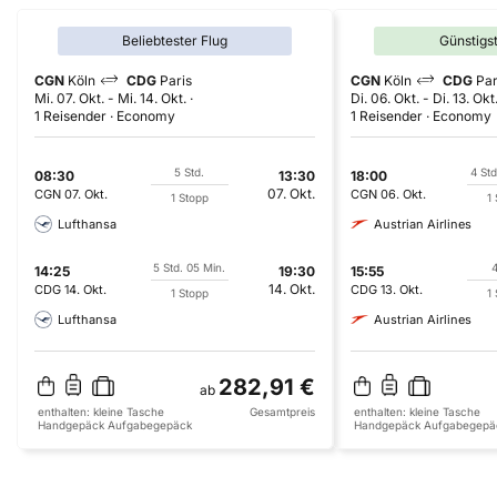
Beliebtester Flug
Günstigs
CGN
Köln
CDG
Paris
CGN
Köln
CDG
Par
Mi. 07. Okt.
-
Mi. 14. Okt.
Di. 06. Okt.
-
Di. 13. Okt
1 Reisender
Economy
1 Reisender
Economy
5 Std.
4 Std
08:30
13:30
18:00
07. Okt.
CGN
07. Okt.
CGN
06. Okt.
1 Stopp
1
Lufthansa
Austrian Airlines
5 Std. 05 Min.
4
14:25
19:30
15:55
14. Okt.
CDG
14. Okt.
CDG
13. Okt.
1 Stopp
1
Lufthansa
Austrian Airlines
282,91 €
ab
enthalten:
kleine Tasche
Gesamtpreis
enthalten:
kleine Tasche
Handgepäck
Aufgabegepäck
Handgepäck
Aufgabegepä