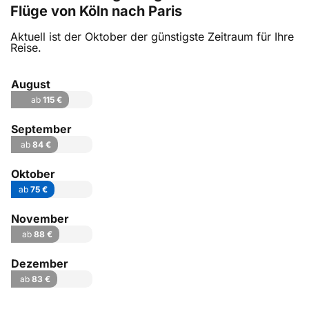
Flüge von Köln nach Paris
Aktuell ist der Oktober der günstigste Zeitraum für Ihre
Reise.
August
ab
115 €
September
ab
84 €
Oktober
ab
75 €
November
ab
88 €
Dezember
ab
83 €