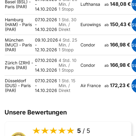
Basel (BSL) -
148,08 €
s
-
Min. /
Lufthansa
ab
Paris (PAR)
14.10.2026
1 Stopp
Hamburg
07.10.2026
1 Std. 30
150,43 €
s
(HAM) - Paris
-
Min. /
Eurowings
ab
(PAR)
14.10.2026
Direkt
München
09.10.2026
4 Std. 25
166,98 €
s
(MUC) - Paris
-
Min. /
Condor
ab
(PAR)
12.10.2026
1 Stopp
07.10.2026
4 Std. 10
Zürich (ZRH) -
166,98 €
s
-
Min. /
Condor
ab
Paris (PAR)
14.10.2026
1 Stopp
Düsseldorf
07.10.2026
1 Std. 15
172,23 €
s
(DUS) - Paris
-
Min. /
Air France
ab
(PAR)
14.10.2026
Direkt
Unsere Bewertungen
5
/ 5