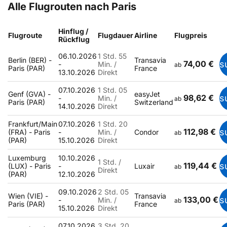
Alle Flugrouten nach Paris
Hinflug /
Flugroute
Flugdauer
Airline
Flugpreis
Rückflug
06.10.2026
1 Std. 55
Berlin (BER) -
Transavia
74,00 €
s
-
Min. /
ab
Paris (PAR)
France
13.10.2026
Direkt
07.10.2026
1 Std. 05
Genf (GVA) -
easyJet
98,62 €
s
-
Min. /
ab
Paris (PAR)
Switzerland
14.10.2026
Direkt
Frankfurt/Main
07.10.2026
1 Std. 20
112,98 €
s
(FRA) - Paris
-
Min. /
Condor
ab
(PAR)
15.10.2026
Direkt
Luxemburg
10.10.2026
1 Std. /
119,44 €
s
(LUX) - Paris
-
Luxair
ab
Direkt
(PAR)
12.10.2026
09.10.2026
2 Std. 05
Wien (VIE) -
Transavia
133,00 €
s
-
Min. /
ab
Paris (PAR)
France
15.10.2026
Direkt
07.10.2026
3 Std. 20