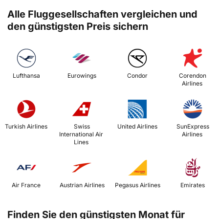
Alle Fluggesellschaften vergleichen und
den günstigsten Preis sichern
 Lufthansa 
 Eurowings 
 Condor 
 Corendon 
Airlines 
 Turkish Airlines 
 Swiss 
 United Airlines 
 SunExpress 
International Air 
Airlines 
Lines 
 Air France 
 Austrian Airlines 
 Pegasus Airlines 
 Emirates 
Finden Sie den günstigsten Monat für