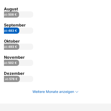
August
ab
508 €
September
ab
483 €
Oktober
ab
493 €
November
ab
502 €
Dezember
ab
578 €
Weitere Monate anzeigen