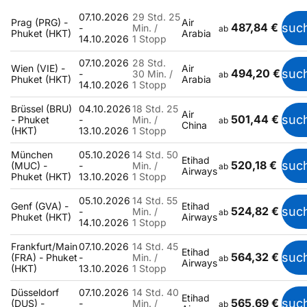
07.10.2026
29 Std. 25
Prag (PRG) -
Air
487,84 €
suc
-
Min. /
ab
Phuket (HKT)
Arabia
14.10.2026
1 Stopp
07.10.2026
28 Std.
Wien (VIE) -
Air
494,20 €
suc
-
30 Min. /
ab
Phuket (HKT)
Arabia
14.10.2026
1 Stopp
Brüssel (BRU)
04.10.2026
18 Std. 25
Air
501,44 €
suc
- Phuket
-
Min. /
ab
China
(HKT)
13.10.2026
1 Stopp
München
05.10.2026
14 Std. 50
Etihad
520,18 €
suc
(MUC) -
-
Min. /
ab
Airways
Phuket (HKT)
13.10.2026
1 Stopp
05.10.2026
14 Std. 55
Genf (GVA) -
Etihad
524,82 €
suc
-
Min. /
ab
Phuket (HKT)
Airways
14.10.2026
1 Stopp
Frankfurt/Main
07.10.2026
14 Std. 45
Etihad
564,32 €
suc
(FRA) - Phuket
-
Min. /
ab
Airways
(HKT)
13.10.2026
1 Stopp
Düsseldorf
07.10.2026
14 Std. 40
Etihad
565,69 €
suc
(DUS) -
-
Min. /
ab