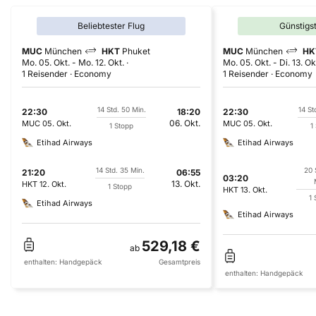
Beliebtester Flug
Günstigs
MUC
München
HKT
Phuket
MUC
München
HK
Mo. 05. Okt.
-
Mo. 12. Okt.
Mo. 05. Okt.
-
Di. 13. Ok
1 Reisender
Economy
1 Reisender
Economy
14 Std. 50 Min.
14 St
22:30
18:20
22:30
06. Okt.
MUC
05. Okt.
MUC
05. Okt.
1 Stopp
1
Etihad Airways
Etihad Airways
14 Std. 35 Min.
20 
21:20
06:55
03:20
13. Okt.
HKT
12. Okt.
1 Stopp
HKT
13. Okt.
1 
Etihad Airways
Etihad Airways
529,18 €
ab
enthalten:
Handgepäck
Gesamtpreis
enthalten:
Handgepäck