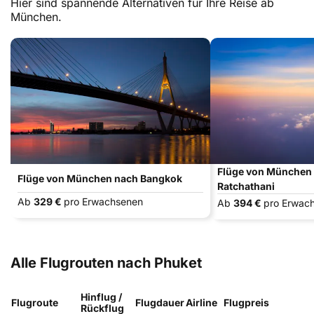
Hier sind spannende Alternativen für Ihre Reise ab
München.
Flüge von München
Flüge von München nach Bangkok
Ratchathani
Ab
329 €
pro Erwachsenen
Ab
394 €
pro Erwac
Alle Flugrouten nach Phuket
Hinflug /
Flugroute
Flugdauer
Airline
Flugpreis
Rückflug