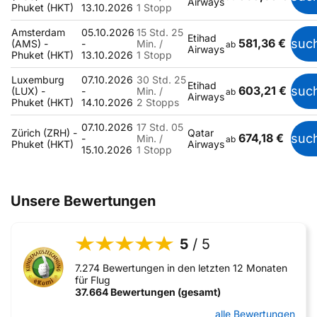
Airways
Phuket (HKT)
13.10.2026
1 Stopp
Amsterdam
05.10.2026
15 Std. 25
Etihad
581,36 €
suc
(AMS) -
-
Min. /
ab
Airways
Phuket (HKT)
13.10.2026
1 Stopp
Luxemburg
07.10.2026
30 Std. 25
Etihad
603,21 €
suc
(LUX) -
-
Min. /
ab
Airways
Phuket (HKT)
14.10.2026
2 Stopps
07.10.2026
17 Std. 05
Zürich (ZRH) -
Qatar
674,18 €
suc
-
Min. /
ab
Phuket (HKT)
Airways
15.10.2026
1 Stopp
Unsere Bewertungen
5
/ 5
7.274 Bewertungen in den letzten 12 Monaten
für Flug
37.664 Bewertungen (gesamt)
alle Bewertungen