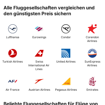
Alle Fluggesellschaften vergleichen und
den günstigsten Preis sichern
 Lufthansa 
 Eurowings 
 Condor 
 Corendon 
Airlines 
 Turkish Airlines 
 Swiss 
 United Airlines 
 SunExpress 
International Air 
Airlines 
Lines 
 Air France 
 Austrian Airlines 
 Pegasus Airlines 
 Emirates 
Beliebte Fluggesellschaften für Flüge von