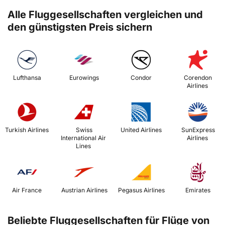
Alle Fluggesellschaften vergleichen und
den günstigsten Preis sichern
 Lufthansa 
 Eurowings 
 Condor 
 Corendon 
Airlines 
 Turkish Airlines 
 Swiss 
 United Airlines 
 SunExpress 
International Air 
Airlines 
Lines 
 Air France 
 Austrian Airlines 
 Pegasus Airlines 
 Emirates 
Beliebte Fluggesellschaften für Flüge von