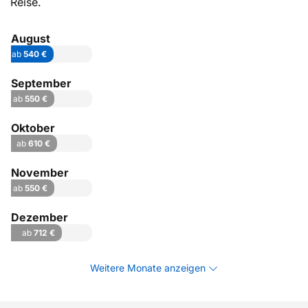
Reise.
August
ab
540 €
September
ab
550 €
Oktober
ab
610 €
November
ab
550 €
Dezember
ab
712 €
Weitere Monate anzeigen