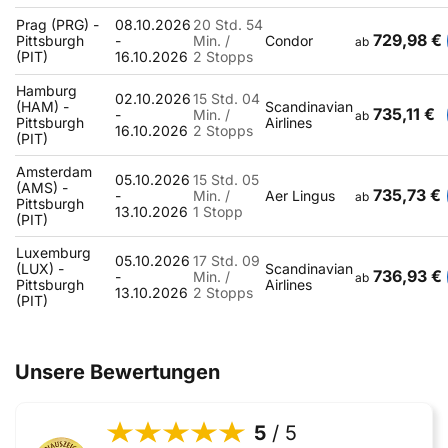
Prag (PRG) -
08.10.2026
20 Std. 54
729,98 €
Pittsburgh
-
Min. /
Condor
ab
(PIT)
16.10.2026
2 Stopps
Hamburg
02.10.2026
15 Std. 04
(HAM) -
Scandinavian
735,11 €
-
Min. /
ab
Pittsburgh
Airlines
16.10.2026
2 Stopps
(PIT)
Amsterdam
05.10.2026
15 Std. 05
(AMS) -
735,73 €
-
Min. /
Aer Lingus
ab
Pittsburgh
13.10.2026
1 Stopp
(PIT)
Luxemburg
05.10.2026
17 Std. 09
(LUX) -
Scandinavian
736,93 €
-
Min. /
ab
Pittsburgh
Airlines
13.10.2026
2 Stopps
(PIT)
Unsere Bewertungen
5
/ 5