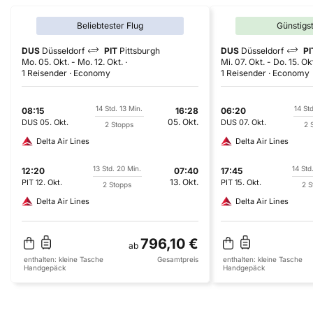
Beliebtester Flug
Günstigs
DUS
Düsseldorf
PIT
Pittsburgh
DUS
Düsseldorf
PI
Mo. 05. Okt.
-
Mo. 12. Okt.
Mi. 07. Okt.
-
Do. 15. Ok
1 Reisender
Economy
1 Reisender
Economy
14 Std. 13 Min.
14 St
08:15
16:28
06:20
05. Okt.
DUS
05. Okt.
DUS
07. Okt.
2 Stopps
2 
Delta Air Lines
Delta Air Lines
13 Std. 20 Min.
14 Std
12:20
07:40
17:45
13. Okt.
PIT
12. Okt.
PIT
15. Okt.
2 Stopps
2 S
Delta Air Lines
Delta Air Lines
796,10 €
ab
enthalten:
kleine Tasche
Gesamtpreis
enthalten:
kleine Tasche
Handgepäck
Handgepäck