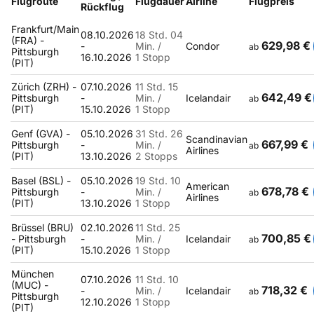
Flugroute
Flugdauer
Airline
Flugpreis
Rückflug
Frankfurt/Main
08.10.2026
18 Std. 04
(FRA) -
629,98 €
-
Min. /
Condor
ab
Pittsburgh
16.10.2026
1 Stopp
(PIT)
Zürich (ZRH) -
07.10.2026
11 Std. 15
642,49 €
Pittsburgh
-
Min. /
Icelandair
ab
(PIT)
15.10.2026
1 Stopp
Genf (GVA) -
05.10.2026
31 Std. 26
Scandinavian
667,99 €
Pittsburgh
-
Min. /
ab
Airlines
(PIT)
13.10.2026
2 Stopps
Basel (BSL) -
05.10.2026
19 Std. 10
American
678,78 €
Pittsburgh
-
Min. /
ab
Airlines
(PIT)
13.10.2026
1 Stopp
Brüssel (BRU)
02.10.2026
11 Std. 25
700,85 €
- Pittsburgh
-
Min. /
Icelandair
ab
(PIT)
15.10.2026
1 Stopp
München
07.10.2026
11 Std. 10
(MUC) -
718,32 €
-
Min. /
Icelandair
ab
Pittsburgh
12.10.2026
1 Stopp
(PIT)