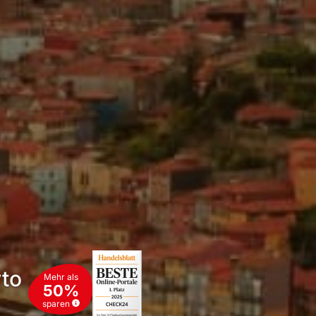
rto
Mehr als
50%
sparen