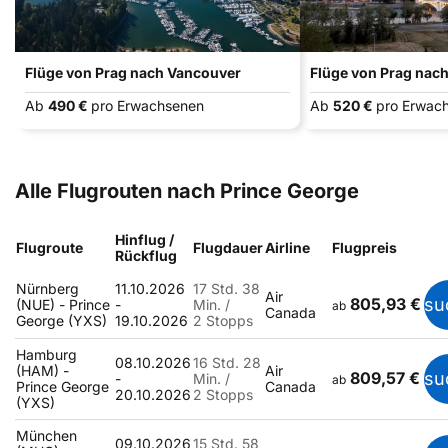
Flüge von Prag nach Vancouver
Flüge von Prag nach
Ab
490 €
pro Erwachsenen
Ab
520 €
pro Erwac
Alle Flugrouten nach Prince George
Hinflug /
Flugroute
Flugdauer
Airline
Flugpreis
Rückflug
Nürnberg
11.10.2026
17 Std. 38
Air
805,93 €
su
(NUE) - Prince
-
Min. /
ab
Canada
George (YXS)
19.10.2026
2 Stopps
Hamburg
08.10.2026
16 Std. 28
(HAM) -
Air
809,57 €
su
-
Min. /
ab
Prince George
Canada
20.10.2026
2 Stopps
(YXS)
München
09.10.2026
15 Std. 58