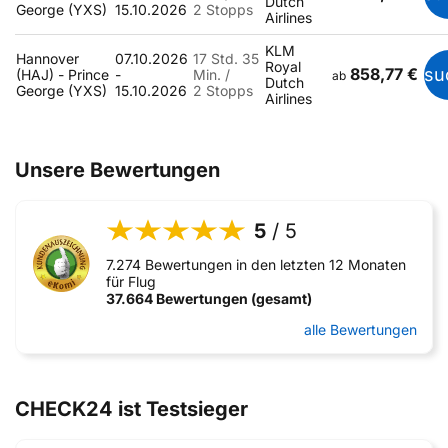
Dutch
George (YXS)
15.10.2026
2 Stopps
Airlines
KLM
Hannover
07.10.2026
17 Std. 35
Royal
858,77 €
su
(HAJ) - Prince
-
Min. /
ab
Dutch
George (YXS)
15.10.2026
2 Stopps
Airlines
Unsere Bewertungen
5
/ 5
7.274 Bewertungen in den letzten 12 Monaten
für Flug
37.664 Bewertungen (gesamt)
alle Bewertungen
CHECK24 ist Testsieger