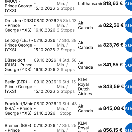
(MUC) -
818,63 €
su
-
Min. /
Lufthansa
ab
Prince George
15.10.2026
2 Stopps
(YXS)
Dresden (DRS)
08.10.2026
25 Std. 13
Air
822,56 €
su
- Prince
-
Min. /
ab
Canada
George (YXS)
16.10.2026
2 Stopps
Leipzig (LEJ) -
07.10.2026
17 Std. 38
Air
823,76 €
su
Prince George
-
Min. /
ab
Canada
(YXS)
15.10.2026
2 Stopps
Düsseldorf
09.10.2026
14 Std. 58
Air
841,85 €
su
(DUS) - Prince
-
Min. /
ab
Canada
George (YXS)
16.10.2026
2 Stopps
KLM
Berlin (BER) -
09.10.2026
16 Std. 15
Royal
843,59 €
su
Prince George
-
Min. /
ab
Dutch
(YXS)
15.10.2026
2 Stopps
Airlines
Frankfurt/Main
08.10.2026
13 Std. 43
Air
845,08 €
su
(FRA) - Prince
-
Min. /
ab
Canada
George (YXS)
21.10.2026
1 Stopp
KLM
Bremen (BRE)
07.10.2026
17 Std. 25
Royal
856,15 €
su
- Prince
-
Min. /
ab