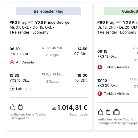
Beliebtester Flug
Günstigs
PRG
Prag
YXS
Prince George
PRG
Prag
YXS
Pri
Mi. 07. Okt.
-
Do. 15. Okt.
Di. 13. Okt.
-
Di. 20. Okt
1 Reisender
Economy
1 Reisender
Economy
17 Std. 48 Min.
23 
06:10
14:58
09:15
07. Okt.
PRG
07. Okt.
2 Stopps
PRG
13. Okt.
2 
Air Canada
Turkish Airlines
15 Std. 25 Min.
15:35
16:00
31 St
16. Okt.
15:45
YXS
15. Okt.
2 Stopps
YXS
20. Okt.
2 
Lufthansa
Turkish Airlines
1.014,31 €
ab
enthalten:
kleine Tasche
Gesamtpreis
Handgepäck
enthalten:
kleine Tasche
Handgepäck
Aufgabegepä