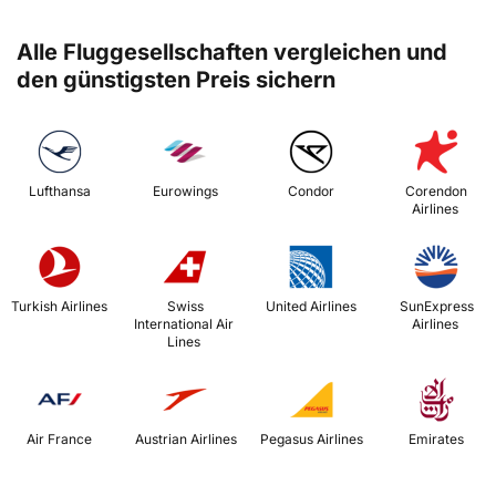
Alle Fluggesellschaften vergleichen und
den günstigsten Preis sichern
 Lufthansa 
 Eurowings 
 Condor 
 Corendon 
Airlines 
 Turkish Airlines 
 Swiss 
 United Airlines 
 SunExpress 
International Air 
Airlines 
Lines 
 Air France 
 Austrian Airlines 
 Pegasus Airlines 
 Emirates 