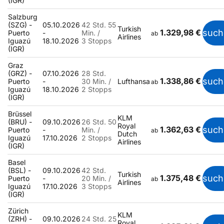
(IGR)
Salzburg
(SZG) -
05.10.2026
42 Std. 55
Turkish
1.329,98 €
such
Puerto
-
Min. /
ab
Airlines
Iguazú
18.10.2026
3 Stopps
(IGR)
Graz
(GRZ) -
07.10.2026
28 Std.
1.338,86 €
such
Puerto
-
30 Min. /
Lufthansa
ab
Iguazú
18.10.2026
2 Stopps
(IGR)
Brüssel
KLM
(BRU) -
09.10.2026
26 Std. 50
Royal
1.362,63 €
such
Puerto
-
Min. /
ab
Dutch
Iguazú
17.10.2026
2 Stopps
Airlines
(IGR)
Basel
(BSL) -
09.10.2026
42 Std.
Turkish
1.375,48 €
such
Puerto
-
20 Min. /
ab
Airlines
Iguazú
17.10.2026
3 Stopps
(IGR)
Zürich
KLM
(ZRH) -
09.10.2026
24 Std. 25
Royal