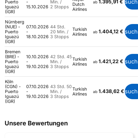
1.395,91 €
such
Puerto
-
Min. /
ab
Dutch
Iguazú
15.10.2026
2 Stopps
Airlines
(IGR)
Nürnberg
(NUE) -
07.10.2026
44 Std.
Turkish
1.404,12 €
such
Puerto
-
20 Min. /
ab
Airlines
Iguazú
18.10.2026
3 Stopps
(IGR)
Bremen
(BRE) -
10.10.2026
42 Std. 45
Turkish
1.421,22 €
such
Puerto
-
Min. /
ab
Airlines
Iguazú
19.10.2026
3 Stopps
(IGR)
Köln
(CGN) -
07.10.2026
43 Std. 50
Turkish
1.438,62 €
such
Puerto
-
Min. /
ab
Airlines
Iguazú
19.10.2026
3 Stopps
(IGR)
Unsere Bewertungen