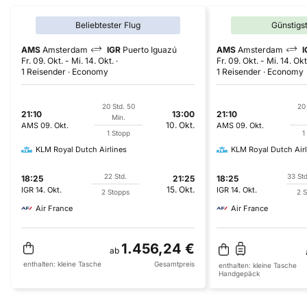
Beliebtester Flug
Günstigs
AMS
Amsterdam
IGR
Puerto Iguazú
AMS
Amsterdam
I
Fr. 09. Okt.
-
Mi. 14. Okt.
Fr. 09. Okt.
-
Mi. 14. Okt
1 Reisender
Economy
1 Reisender
Economy
20 Std. 50
20 
21:10
13:00
21:10
Min.
10. Okt.
AMS
09. Okt.
AMS
09. Okt.
1 Stopp
1
KLM Royal Dutch Airlines
KLM Royal Dutch Airl
22 Std.
33 Std
18:25
21:25
18:25
15. Okt.
IGR
14. Okt.
IGR
14. Okt.
2 Stopps
2 S
Air France
Air France
1.456,24 €
ab
enthalten:
kleine Tasche
Gesamtpreis
enthalten:
kleine Tasche
Handgepäck