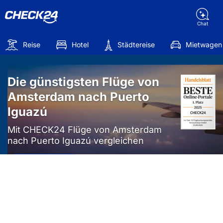
Chat
Reise
Hotel
Städtereise
Mietwagen
Die günstigsten Flüge von
Amsterdam nach Puerto
Iguazú
Mit CHECK24 Flüge von Amsterdam
nach Puerto Iguazú vergleichen
Mehr als
50%
sparen