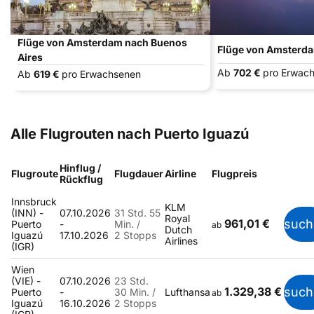
Flüge von Amsterdam nach Buenos
Flüge von Amsterd
Aires
Ab
702 €
pro Erwac
Ab
619 €
pro Erwachsenen
Alle Flugrouten nach Puerto Iguazú
Hinflug /
Flugroute
Flugdauer
Airline
Flugpreis
Rückflug
Innsbruck
KLM
(INN) -
07.10.2026
31 Std. 55
Royal
961,01 €
such
Puerto
-
Min. /
ab
Dutch
Iguazú
17.10.2026
2 Stopps
Airlines
(IGR)
Wien
(VIE) -
07.10.2026
23 Std.
1.329,38 €
such
Puerto
-
30 Min. /
Lufthansa
ab
Iguazú
16.10.2026
2 Stopps