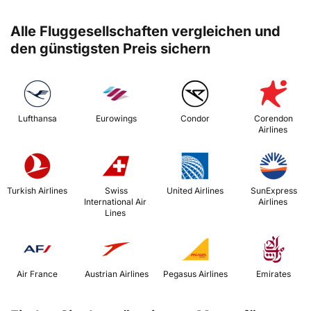
Alle Fluggesellschaften vergleichen und
den günstigsten Preis sichern
 Lufthansa 
 Eurowings 
 Condor 
 Corendon 
Airlines 
 Turkish Airlines 
 Swiss 
 United Airlines 
 SunExpress 
International Air 
Airlines 
Lines 
 Air France 
 Austrian Airlines 
 Pegasus Airlines 
 Emirates 