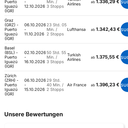
1.336,29 €
su
Puerto
-
Min. /
ab
Airlines
Iguazú
12.10.2026
3 Stopps
(IGR)
Graz
(GRZ) -
06.10.2026
23 Std. 05
1.342,43 €
su
Puerto
-
Min. /
Lufthansa
ab
Iguazú
11.10.2026
2 Stopps
(IGR)
Basel
(BSL) -
02.10.2026
50 Std. 55
Turkish
1.375,55 €
su
Puerto
-
Min. /
ab
Airlines
Iguazú
16.10.2026
3 Stopps
(IGR)
Zürich
(ZRH) -
06.10.2026
29 Std.
1.396,23 €
su
Puerto
-
40 Min. /
Air France
ab
Iguazú
15.10.2026
2 Stopps
(IGR)
Unsere Bewertungen