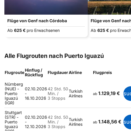
Flüge von Genf nach Córdoba
Flüge von Genf na
Ab
625 €
pro Erwachsenen
Ab
625 €
pro Erwac
Alle Flugrouten nach Puerto Iguazú
Hinflug /
Flugroute
Flugdauer
Airline
Flugpreis
Rückflug
Nürnberg
(NUE) -
02.10.2026
42 Std. 50
Turkish
1.129,19 €
su
Puerto
-
Min. /
ab
Airlines
Iguazú
16.10.2026
3 Stopps
(IGR)
Stuttgart
(STR) -
02.10.2026
42 Std. 50
Turkish
1.148,56 €
su
Puerto
-
Min. /
ab
Airlines
Iguazú
12.10.2026
3 Stopps