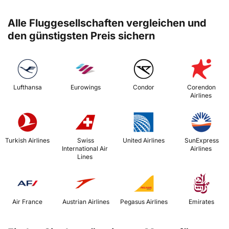
Alle Fluggesellschaften vergleichen und
den günstigsten Preis sichern
 Lufthansa 
 Eurowings 
 Condor 
 Corendon 
Airlines 
 Turkish Airlines 
 Swiss 
 United Airlines 
 SunExpress 
International Air 
Airlines 
Lines 
 Air France 
 Austrian Airlines 
 Pegasus Airlines 
 Emirates 