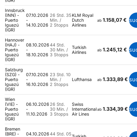
(IGR)
Innsbruck
(INN) -
07.10.2026
26 Std. 35
KLM Royal
1.158,07 €
su
Puerto
-
Min. /
Dutch
ab
Iguazú
14.10.2026
2 Stopps
Airlines
(IGR)
Hannover
(HAJ) -
08.10.2026
44 Std.
Turkish
1.245,12 €
su
Puerto
-
30 Min. /
ab
Airlines
Iguazú
18.10.2026
3 Stopps
(IGR)
Salzburg
(SZG) -
07.10.2026
23 Std. 10
1.333,89 €
su
Puerto
-
Min. /
Lufthansa
ab
Iguazú
16.10.2026
2 Stopps
(IGR)
Wien
(VIE) -
06.10.2026
26 Std.
Swiss
1.334,39 €
su
Puerto
-
30 Min. /
International
ab
Iguazú
11.10.2026
3 Stopps
Air Lines
(IGR)
Bremen
(BRE) -
04.10.2026
44 Std. 05
Turkish