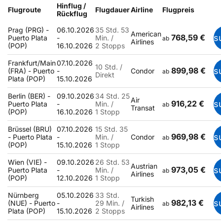
Hinflug /
Flugroute
Flugdauer
Airline
Flugpreis
Rückflug
Prag (PRG) -
06.10.2026
35 Std. 53
American
768,59 €
s
Puerto Plata
-
Min. /
ab
Airlines
(POP)
16.10.2026
2 Stopps
Frankfurt/Main
07.10.2026
10 Std. /
899,98 €
s
(FRA) - Puerto
-
Condor
ab
Direkt
Plata (POP)
15.10.2026
Berlin (BER) -
09.10.2026
34 Std. 25
Air
916,22 €
s
Puerto Plata
-
Min. /
ab
Transat
(POP)
16.10.2026
1 Stopp
Brüssel (BRU)
07.10.2026
15 Std. 35
969,98 €
s
- Puerto Plata
-
Min. /
Condor
ab
(POP)
15.10.2026
1 Stopp
Wien (VIE) -
09.10.2026
26 Std. 53
Austrian
973,05 €
s
Puerto Plata
-
Min. /
ab
Airlines
(POP)
12.10.2026
1 Stopp
Nürnberg
05.10.2026
33 Std.
Turkish
982,13 €
s
(NUE) - Puerto
-
29 Min. /
ab
Airlines
Plata (POP)
15.10.2026
2 Stopps