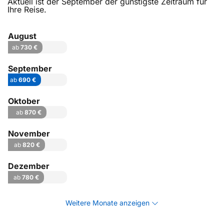
Aktuell ist der September der günstigste Zeitraum für
Ihre Reise.
August
ab
730 €
September
ab
690 €
Oktober
ab
870 €
November
ab
820 €
Dezember
ab
780 €
Weitere Monate anzeigen