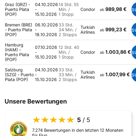
Graz (GRZ) -
04.10.2026
14 Std. 55
989,98 €
s
Puerto Plata
-
Min. /
Condor
ab
(POP)
15.10.2026
1 Stopp
Bremen (BRE)
06.10.2026
33 Std.
Turkish
999,23 €
s
- Puerto Plata
-
34 Min. /
ab
Airlines
(POP)
18.10.2026
2 Stopps
Hamburg
07.10.2026
12 Std. 40
(HAM) -
1.003,86 €
s
-
Min. /
Condor
ab
Puerto Plata
15.10.2026
1 Stopp
(POP)
Salzburg
04.10.2026
33 Std.
Turkish
1.007,99 €
s
(SZG) - Puerto
-
33 Min. /
ab
Airlines
Plata (POP)
15.10.2026
2 Stopps
Unsere Bewertungen
5
/ 5
7.274 Bewertungen in den letzten 12 Monaten
für Flug