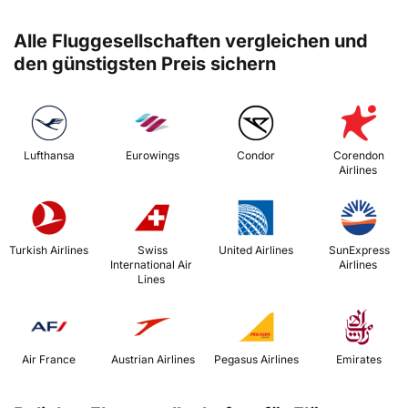
Alle Fluggesellschaften vergleichen und
den günstigsten Preis sichern
 Lufthansa 
 Eurowings 
 Condor 
 Corendon 
Airlines 
 Turkish Airlines 
 Swiss 
 United Airlines 
 SunExpress 
International Air 
Airlines 
Lines 
 Air France 
 Austrian Airlines 
 Pegasus Airlines 
 Emirates 