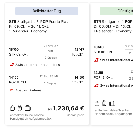
Beliebtester Flug
Günstigs
STR
Stuttgart
POP
Puerto Plata
STR
Stuttgart
POP
Fr. 09. Okt.
-
So. 11. Okt.
Di. 06. Okt.
-
Di. 13. Okt
1 Reisender
Economy
1 Reisender
Economy
27 Std. 47
33 St
10:40
15:00
12:47
Min.
STR
06. Okt.
2 
10. Okt.
STR
09. Okt.
2 Stopps
Swiss International A
Swiss International Air Lines
37
14:55
17 Std. 35 Min.
14:55
14:30
POP
13. Okt.
2 
12. Okt.
POP
11. Okt.
2 Stopps
Swiss International A
Austrian Airlines
1.230,64 €
ab
enthalten:
kleine Tasche
Handgepäck
Aufgabegepä
enthalten:
kleine Tasche
Gesamtpreis
Handgepäck
Aufgabegepäck