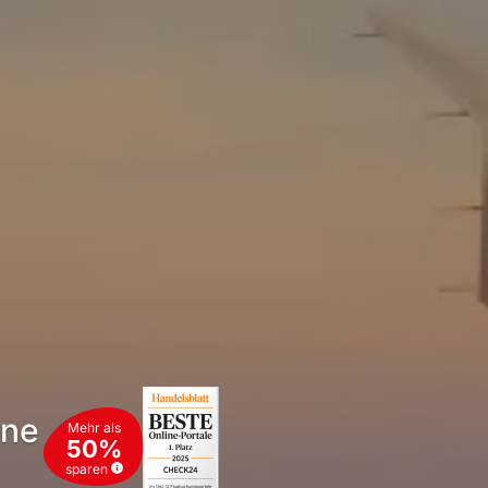
une
Mehr als
50%
sparen