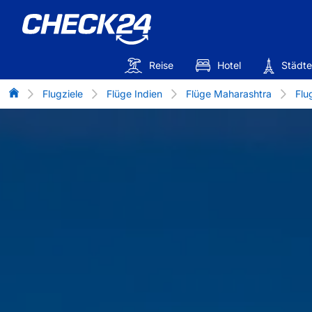
Reise
Hotel
Städte
Flug-Vergleich
Flugziele
Flüge Indien
Flüge Maharashtra
Flu