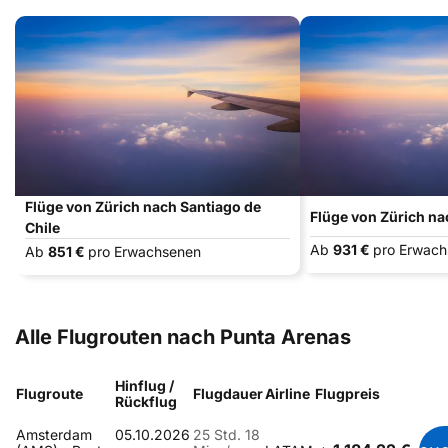
Flüge von Zürich nach Santiago de
Flüge von Zürich n
Chile
Ab
931 €
pro Erwac
Ab
851 €
pro Erwachsenen
Alle Flugrouten nach Punta Arenas
Hinflug /
Flugroute
Flugdauer
Airline
Flugpreis
Rückflug
Amsterdam
05.10.2026
25 Std. 18