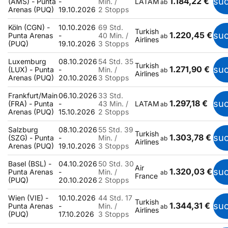
1.184,22 €
su
(AMS) - Punta
-
Min. /
LATAM
ab
Arenas (PUQ)
19.10.2026
2 Stopps
Köln (CGN) -
10.10.2026
69 Std.
Turkish
1.220,45 €
su
Punta Arenas
-
40 Min. /
ab
Airlines
(PUQ)
19.10.2026
3 Stopps
Luxemburg
08.10.2026
54 Std. 35
Turkish
1.271,90 €
su
(LUX) - Punta
-
Min. /
ab
Airlines
Arenas (PUQ)
20.10.2026
3 Stopps
Frankfurt/Main
06.10.2026
33 Std.
1.297,18 €
su
(FRA) - Punta
-
43 Min. /
LATAM
ab
Arenas (PUQ)
15.10.2026
2 Stopps
Salzburg
08.10.2026
55 Std. 39
Turkish
1.303,78 €
su
(SZG) - Punta
-
Min. /
ab
Airlines
Arenas (PUQ)
19.10.2026
3 Stopps
Basel (BSL) -
04.10.2026
50 Std. 30
Air
1.320,03 €
su
Punta Arenas
-
Min. /
ab
France
(PUQ)
20.10.2026
2 Stopps
Wien (VIE) -
10.10.2026
44 Std. 17
Turkish
1.344,31 €
su
Punta Arenas
-
Min. /
ab
Airlines
(PUQ)
17.10.2026
3 Stopps