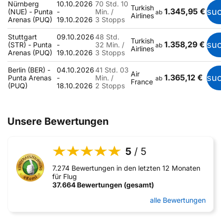
Nürnberg
10.10.2026
70 Std. 10
Turkish
1.345,95 €
su
(NUE) - Punta
-
Min. /
ab
Airlines
Arenas (PUQ)
19.10.2026
3 Stopps
Stuttgart
09.10.2026
48 Std.
Turkish
1.358,29 €
su
(STR) - Punta
-
32 Min. /
ab
Airlines
Arenas (PUQ)
19.10.2026
3 Stopps
Berlin (BER) -
04.10.2026
41 Std. 03
Air
1.365,12 €
su
Punta Arenas
-
Min. /
ab
France
(PUQ)
18.10.2026
2 Stopps
Unsere Bewertungen
5
/ 5
7.274 Bewertungen in den letzten 12 Monaten
für Flug
37.664 Bewertungen (gesamt)
alle Bewertungen