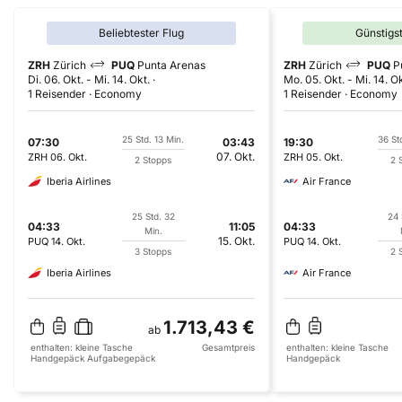
Beliebtester Flug
Günstigs
ZRH
Zürich
PUQ
Punta Arenas
ZRH
Zürich
PUQ
P
Di. 06. Okt.
-
Mi. 14. Okt.
Mo. 05. Okt.
-
Mi. 14. Ok
1 Reisender
Economy
1 Reisender
Economy
25 Std. 13 Min.
36 St
07:30
03:43
19:30
07. Okt.
ZRH
06. Okt.
ZRH
05. Okt.
2 Stopps
2 
Iberia Airlines
Air France
25 Std. 32
24 
04:33
11:05
04:33
Min.
15. Okt.
PUQ
14. Okt.
PUQ
14. Okt.
3 Stopps
2 
Iberia Airlines
Air France
1.713,43 €
ab
enthalten:
kleine Tasche
Gesamtpreis
enthalten:
kleine Tasche
Handgepäck
Aufgabegepäck
Handgepäck