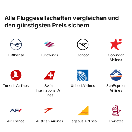
Alle Fluggesellschaften vergleichen und
den günstigsten Preis sichern
 Lufthansa 
 Eurowings 
 Condor 
 Corendon 
Airlines 
 Turkish Airlines 
 Swiss 
 United Airlines 
 SunExpress 
International Air 
Airlines 
Lines 
 Air France 
 Austrian Airlines 
 Pegasus Airlines 
 Emirates 