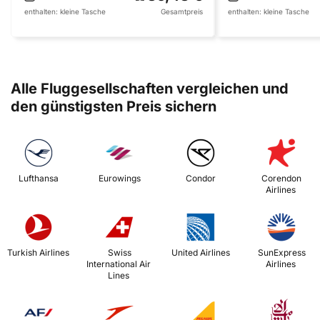
enthalten:
kleine Tasche
Gesamtpreis
enthalten:
kleine Tasche
Alle Fluggesellschaften vergleichen und
den günstigsten Preis sichern
 Lufthansa 
 Eurowings 
 Condor 
 Corendon 
Airlines 
 Turkish Airlines 
 Swiss 
 United Airlines 
 SunExpress 
International Air 
Airlines 
Lines 