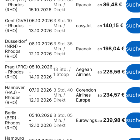
86,48 €
such
- Rhodos
-
Min. /
Ryanair
ab
(RHO)
15.10.2026
Direkt
Genf (GVA)
06.10.2026
3 Std. 10
140,15 €
such
- Rhodos
-
Min. /
easyJet
ab
(RHO)
13.10.2026
Direkt
Düsseldorf
08.10.2026
3 Std. 35
(NRN) -
198,04 €
such
-
Min. /
Ryanair
ab
Rhodos
12.10.2026
Direkt
(RHO)
Prag (PRG)
05.10.2026
13 Std. /
Aegean
228,56 €
such
- Rhodos
-
ab
1 Stopp
Airlines
(RHO)
14.10.2026
Hannover
07.10.2026
3 Std. 40
Corendon
(HAJ) -
234,57 €
such
-
Min. /
Airlines
ab
Rhodos
12.10.2026
Direkt
Europe
(RHO)
Berlin
05.10.2026
3 Std. 05
(BER) -
239,98 €
such
-
Min. /
Eurowings
ab
Rhodos
12.10.2026
Direkt
(RHO)
Hamburg