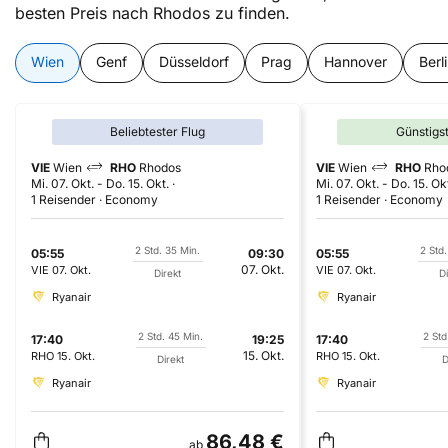
besten Preis nach Rhodos zu finden.
Wien
Genf
Düsseldorf
Prag
Hannover
Berl
Beliebtester Flug
Günstigs
VIE
Wien
RHO
Rhodos
VIE
Wien
RHO
Rho
Mi. 07. Okt.
-
Do. 15. Okt.
Mi. 07. Okt.
-
Do. 15. Ok
1 Reisender
Economy
1 Reisender
Economy
2 Std. 35 Min.
2 Std.
05:55
09:30
05:55
07. Okt.
VIE
07. Okt.
VIE
07. Okt.
Direkt
Di
Ryanair
Ryanair
2 Std. 45 Min.
2 Std
17:40
19:25
17:40
15. Okt.
RHO
15. Okt.
RHO
15. Okt.
Direkt
D
Ryanair
Ryanair
86,48 €
ab