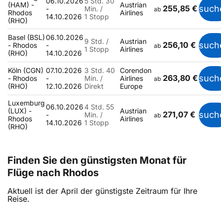
06.10.2026
5 Std. 30
(HAM) -
Austrian
255,85 €
such
-
Min. /
ab
Rhodos
Airlines
14.10.2026
1 Stopp
(RHO)
Basel (BSL)
06.10.2026
9 Std. /
Austrian
256,10 €
such
- Rhodos
-
ab
1 Stopp
Airlines
(RHO)
14.10.2026
Köln (CGN)
07.10.2026
3 Std. 40
Corendon
263,80 €
such
- Rhodos
-
Min. /
Airlines
ab
(RHO)
12.10.2026
Direkt
Europe
Luxemburg
06.10.2026
4 Std. 55
(LUX) -
Austrian
271,07 €
such
-
Min. /
ab
Rhodos
Airlines
14.10.2026
1 Stopp
(RHO)
Finden Sie den günstigsten Monat für
Flüge nach Rhodos
Aktuell ist der April der günstigste Zeitraum für Ihre
Reise.