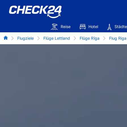
Reise
Hotel
Städte
Flug-Vergleich
Flugziele
Flüge Lettland
Flüge Rīga
Flug Riga