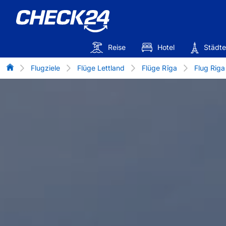
Reise
Hotel
Städte
Flug-Vergleich
Flugziele
Flüge Lettland
Flüge Rīga
Flug Riga