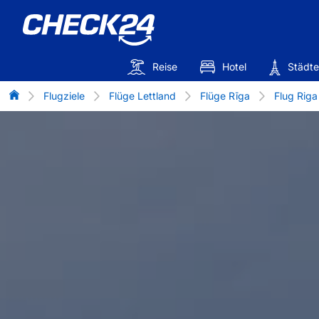
Reise
Hotel
Städte
Flug-Vergleich
Flugziele
Flüge Lettland
Flüge Rīga
Flug Riga