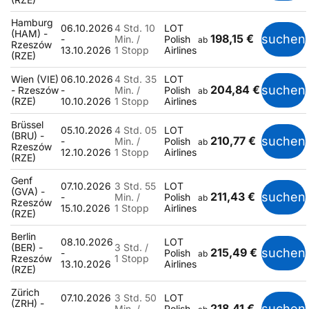
Hamburg
06.10.2026
4 Std. 10
LOT
(HAM) -
198,15 €
suchen
-
Min. /
Polish
ab
Rzeszów
13.10.2026
1 Stopp
Airlines
(RZE)
Wien (VIE)
06.10.2026
4 Std. 35
LOT
204,84 €
suchen
- Rzeszów
-
Min. /
Polish
ab
(RZE)
10.10.2026
1 Stopp
Airlines
Brüssel
05.10.2026
4 Std. 05
LOT
(BRU) -
210,77 €
suchen
-
Min. /
Polish
ab
Rzeszów
12.10.2026
1 Stopp
Airlines
(RZE)
Genf
07.10.2026
3 Std. 55
LOT
(GVA) -
211,43 €
suchen
-
Min. /
Polish
ab
Rzeszów
15.10.2026
1 Stopp
Airlines
(RZE)
Berlin
08.10.2026
LOT
(BER) -
3 Std. /
215,49 €
suchen
-
Polish
ab
Rzeszów
1 Stopp
13.10.2026
Airlines
(RZE)
Zürich
07.10.2026
3 Std. 50
LOT
(ZRH) -
218,41 €
suchen
-
Min. /
Polish