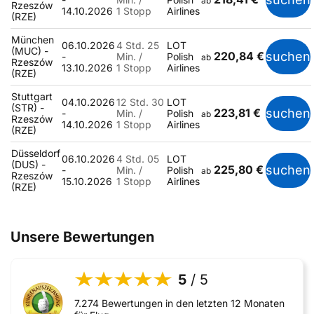
ab
Rzeszów
14.10.2026
1 Stopp
Airlines
(RZE)
München
06.10.2026
4 Std. 25
LOT
(MUC) -
220,84 €
suchen
-
Min. /
Polish
ab
Rzeszów
13.10.2026
1 Stopp
Airlines
(RZE)
Stuttgart
04.10.2026
12 Std. 30
LOT
(STR) -
223,81 €
suchen
-
Min. /
Polish
ab
Rzeszów
14.10.2026
1 Stopp
Airlines
(RZE)
Düsseldorf
06.10.2026
4 Std. 05
LOT
(DUS) -
225,80 €
suchen
-
Min. /
Polish
ab
Rzeszów
15.10.2026
1 Stopp
Airlines
(RZE)
Unsere Bewertungen
5
/ 5
7.274 Bewertungen in den letzten 12 Monaten