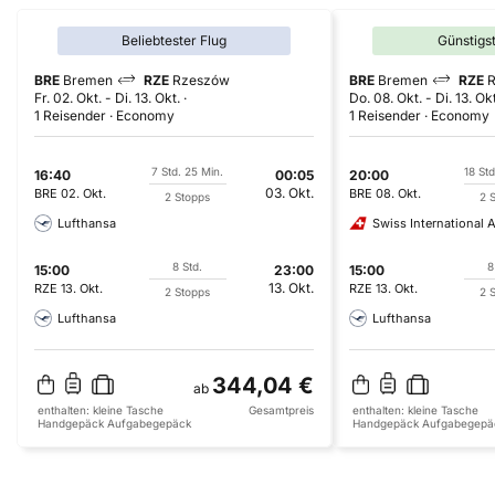
Beliebtester Flug
Günstigs
BRE
Bremen
RZE
Rzeszów
BRE
Bremen
RZE
Fr. 02. Okt.
-
Di. 13. Okt.
Do. 08. Okt.
-
Di. 13. Ok
1 Reisender
Economy
1 Reisender
Economy
7 Std. 25 Min.
18 Std
16:40
00:05
20:00
03. Okt.
BRE
02. Okt.
BRE
08. Okt.
2 Stopps
2 
Lufthansa
Swiss International A
8 Std.
8
15:00
23:00
15:00
13. Okt.
RZE
13. Okt.
RZE
13. Okt.
2 Stopps
2 
Lufthansa
Lufthansa
344,04 €
ab
enthalten:
kleine Tasche
Gesamtpreis
enthalten:
kleine Tasche
Handgepäck
Aufgabegepäck
Handgepäck
Aufgabegepä