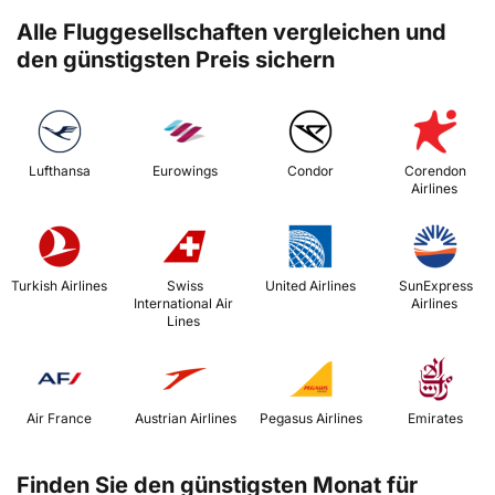
Alle Fluggesellschaften vergleichen und
den günstigsten Preis sichern
 Lufthansa 
 Eurowings 
 Condor 
 Corendon 
Airlines 
 Turkish Airlines 
 Swiss 
 United Airlines 
 SunExpress 
International Air 
Airlines 
Lines 
 Air France 
 Austrian Airlines 
 Pegasus Airlines 
 Emirates 
Finden Sie den günstigsten Monat für