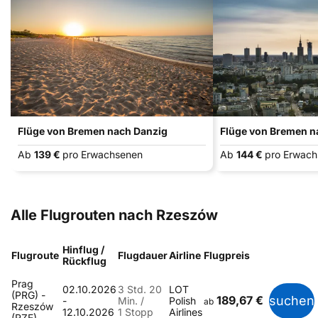
Flüge von Bremen nach Danzig
Flüge von Bremen 
Ab
139 €
pro Erwachsenen
Ab
144 €
pro Erwac
Alle Flugrouten nach Rzeszów
Hinflug /
Flugroute
Flugdauer
Airline
Flugpreis
Rückflug
Prag
02.10.2026
3 Std. 20
LOT
(PRG) -
189,67 €
suchen
-
Min. /
Polish
ab
Rzeszów
12.10.2026
1 Stopp
Airlines
(RZE)