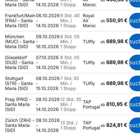
Maria (SID)
14.10.2026
1 Stopp
Maroc
Frankfurt/Main
06.10.2026
9 Std. 40
Royal
550,91 €
suc
(FRA) - Santa
-
Min. /
Air
ab
Maria (SID)
14.10.2026
1 Stopp
Maroc
München
09.10.2026
8 Std. 05
689,98 €
suc
(MUC) - Santa
-
Min. /
TUIfly
ab
Maria (SID)
16.10.2026
1 Stopp
Düsseldorf
07.10.2026
8 Std. 05
689,98 €
suc
(DUS) - Santa
-
Min. /
TUIfly
ab
Maria (SID)
14.10.2026
1 Stopp
Stuttgart
08.10.2026
7 Std. 55
689,98 €
suc
(STR) - Santa
-
Min. /
TUIfly
ab
Maria (SID)
15.10.2026
1 Stopp
Prag (PRG) -
08.10.2026
12 Std. 35
TAP
810,95 €
suc
Santa Maria
-
Min. /
ab
Portugal
(SID)
14.10.2026
1 Stopp
Zürich (ZRH) -
08.10.2026
13 Std. /
TAP
824,81 €
suc
Santa Maria
-
ab
1 Stopp
Portugal
(SID)
14.10.2026