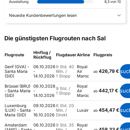
Ausstattung
8,3 von 10
Neueste Kundenbewertungen lesen
Die günstigsten Flugrouten nach Sal
Hinflug /
Flugroute
Flugdauer
Airline
Flugpreis
Rückflug
Genf (GVA) -
06.10.2026
9 Std. 40
Royal
426,79 €
suc
Santa Maria
-
Min. /
Air
ab
(SID)
14.10.2026
1 Stopp
Maroc
Brüssel (BRU)
06.10.2026
Royal
9 Std. /
442,17 €
suc
- Santa Maria
-
Air
ab
1 Stopp
(SID)
14.10.2026
Maroc
Luxemburg
09.10.2026
6 Std. 20
454,47 €
suc
(LUX) - Santa
-
Min. /
Luxair
ab
Maria (SID)
16.10.2026
Direkt
Amsterdam
06.10.2026
9 Std. 35
Royal
458,33 €
suc
(AMS) - Santa
-
Min. /
Air
ab