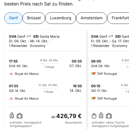
besten Preis nach Sal zu finden.
Genf
Brüssel
Luxemburg
Amsterdam
Frankfurt
GVA
Genf
SID
Santa Maria
GVA
Genf
SID
San
Di. 06. Okt.
-
Mi. 14. Okt.
Fr. 09. Okt.
-
Sa. 17. Okt
1 Reisender
Economy
1 Reisender
Economy
9 Std. 40 Min.
8 Std
17:55
00:35
06:05
07. Okt.
GVA
06. Okt.
GVA
09. Okt.
1 Stopp
1
Royal Air Maroc
TAP Portugal
12 Std. 20 Min.
8 Std.
01:35
16:55
00:15
14. Okt.
SID
14. Okt.
SID
17. Okt.
1 Stopp
1 
Royal Air Maroc
TAP Portugal
426,79 €
ab
enthalten:
Handgepäck
Gesamtpreis
enthalten:
kleine Tasche
Aufgabegepäck
Handgepäck
Aufgabegepä