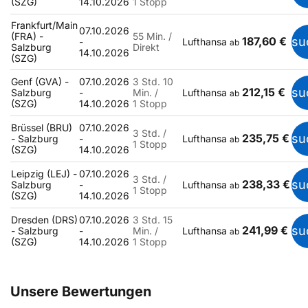
(SZG)
14.10.2026
1 Stopp
Frankfurt/Main
07.10.2026
(FRA) -
55 Min. /
187,60 €
su
-
Lufthansa
ab
Salzburg
Direkt
14.10.2026
(SZG)
Genf (GVA) -
07.10.2026
3 Std. 10
212,15 €
su
Salzburg
-
Min. /
Lufthansa
ab
(SZG)
14.10.2026
1 Stopp
Brüssel (BRU)
07.10.2026
3 Std. /
235,75 €
su
- Salzburg
-
Lufthansa
ab
1 Stopp
(SZG)
14.10.2026
Leipzig (LEJ) -
07.10.2026
3 Std. /
238,33 €
su
Salzburg
-
Lufthansa
ab
1 Stopp
(SZG)
14.10.2026
Dresden (DRS)
07.10.2026
3 Std. 15
241,99 €
su
- Salzburg
-
Min. /
Lufthansa
ab
(SZG)
14.10.2026
1 Stopp
Unsere Bewertungen