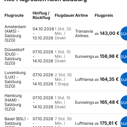
Hinflug /
Flugroute
Flugdauer
Airline
Flugpreis
Rückflug
Amsterdam
04.10.2026
1 Std. 35
(AMS) -
Transavia
143,00 €
su
-
Min. /
ab
Salzburg
Airlines
13.10.2026
Direkt
(SZG)
Düsseldorf
07.10.2026
1 Std. 10
(DUS) -
156,98 €
su
-
Min. /
Eurowings
ab
Salzburg
14.10.2026
Direkt
(SZG)
Luxemburg
07.10.2026
2 Std. 55
(LUX) -
164,35 €
su
-
Min. /
Lufthansa
ab
Salzburg
14.10.2026
1 Stopp
(SZG)
Hamburg
07.10.2026
1 Std. 15
(HAM) -
165,48 €
su
-
Min. /
Eurowings
ab
Salzburg
14.10.2026
Direkt
(SZG)
Basel (BSL) -
07.10.2026
7 Std. 50
175,61 €
su
Salzburg
-
Min. /
Lufthansa
ab