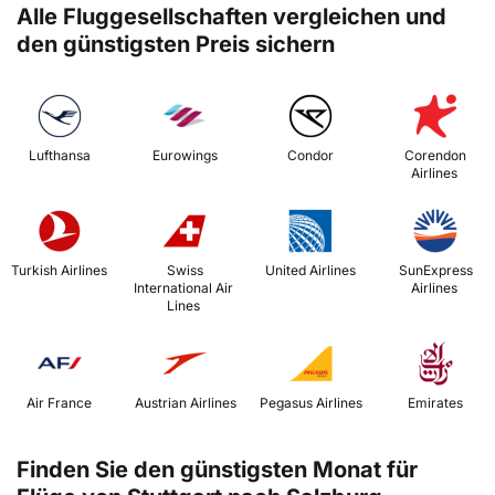
Alle Fluggesellschaften vergleichen und
den günstigsten Preis sichern
 Lufthansa 
 Eurowings 
 Condor 
 Corendon 
Airlines 
 Turkish Airlines 
 Swiss 
 United Airlines 
 SunExpress 
International Air 
Airlines 
Lines 
 Air France 
 Austrian Airlines 
 Pegasus Airlines 
 Emirates 
Finden Sie den günstigsten Monat für