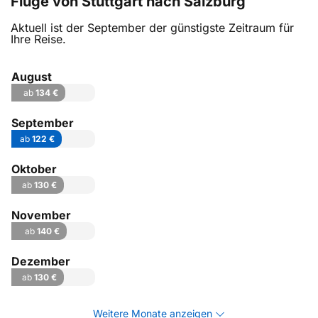
Flüge von Stuttgart nach Salzburg
Aktuell ist der September der günstigste Zeitraum für
Ihre Reise.
August
ab
134 €
September
ab
122 €
Oktober
ab
130 €
November
ab
140 €
Dezember
ab
130 €
Weitere Monate anzeigen