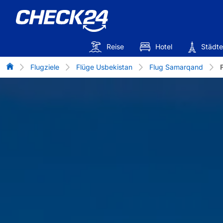
Reise
Hotel
Städte
Flug-Vergleich
Flugziele
Flüge Usbekistan
Flug Samarqand