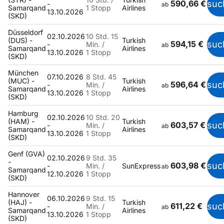
590,66 €
suc
-
ab
Samarqand
1 Stopp
Airlines
13.10.2026
(SKD)
Düsseldorf
02.10.2026
10 Std. 15
(DUS) -
Turkish
594,15 €
suc
-
Min. /
ab
Samarqand
Airlines
13.10.2026
1 Stopp
(SKD)
München
07.10.2026
8 Std. 45
(MUC) -
Turkish
596,64 €
suc
-
Min. /
ab
Samarqand
Airlines
13.10.2026
1 Stopp
(SKD)
Hamburg
02.10.2026
10 Std. 20
(HAM) -
Turkish
603,57 €
suc
-
Min. /
ab
Samarqand
Airlines
13.10.2026
1 Stopp
(SKD)
Genf (GVA)
02.10.2026
9 Std. 35
-
603,98 €
suc
-
Min. /
SunExpress
ab
Samarqand
12.10.2026
1 Stopp
(SKD)
Hannover
06.10.2026
9 Std. 15
(HAJ) -
Turkish
611,22 €
suc
-
Min. /
ab
Samarqand
Airlines
13.10.2026
1 Stopp
(SKD)