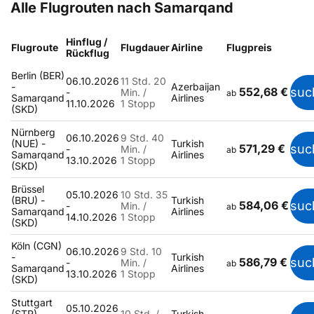
Alle Flugrouten nach Samarqand
Hinflug /
Flugroute
Flugdauer
Airline
Flugpreis
Rückflug
Berlin (BER)
06.10.2026
11 Std. 20
-
Azerbaijan
552,68 €
suc
-
Min. /
ab
Samarqand
Airlines
11.10.2026
1 Stopp
(SKD)
Nürnberg
06.10.2026
9 Std. 40
(NUE) -
Turkish
571,29 €
suc
-
Min. /
ab
Samarqand
Airlines
13.10.2026
1 Stopp
(SKD)
Brüssel
05.10.2026
10 Std. 35
(BRU) -
Turkish
584,06 €
suc
-
Min. /
ab
Samarqand
Airlines
14.10.2026
1 Stopp
(SKD)
Köln (CGN)
06.10.2026
9 Std. 10
-
Turkish
586,79 €
suc
-
Min. /
ab
Samarqand
Airlines
13.10.2026
1 Stopp
(SKD)
Stuttgart
05.10.2026
(STR) -
10 Std. /
Turkish