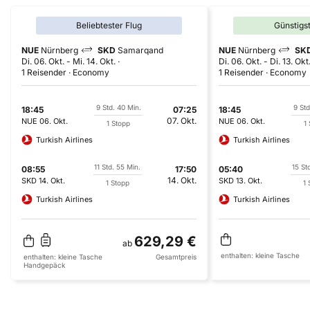
Beliebtester Flug
Günstigs
NUE
Nürnberg
SKD
Samarqand
NUE
Nürnberg
SK
Di. 06. Okt.
-
Mi. 14. Okt.
Di. 06. Okt.
-
Di. 13. Okt
1 Reisender
Economy
1 Reisender
Economy
9 Std. 40 Min.
9 Std
18:45
07:25
18:45
07. Okt.
NUE
06. Okt.
NUE
06. Okt.
1 Stopp
1
Turkish Airlines
Turkish Airlines
11 Std. 55 Min.
15 St
08:55
17:50
05:40
14. Okt.
SKD
14. Okt.
SKD
13. Okt.
1 Stopp
1 
Turkish Airlines
Turkish Airlines
629,29 €
ab
enthalten:
kleine Tasche
enthalten:
kleine Tasche
Gesamtpreis
Handgepäck