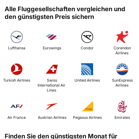
Alle Fluggesellschaften vergleichen und
den günstigsten Preis sichern
 Lufthansa 
 Eurowings 
 Condor 
 Corendon 
Airlines 
 Turkish Airlines 
 Swiss 
 United Airlines 
 SunExpress 
International Air 
Airlines 
Lines 
 Air France 
 Austrian Airlines 
 Pegasus Airlines 
 Emirates 
Finden Sie den günstigsten Monat für