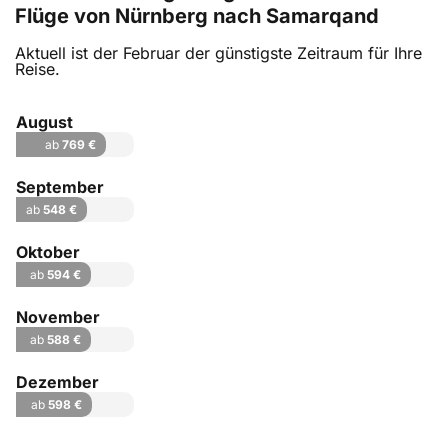
Flüge von Nürnberg nach Samarqand
Aktuell ist der Februar der günstigste Zeitraum für Ihre
Reise.
August
ab
769 €
September
ab
548 €
Oktober
ab
594 €
November
ab
588 €
Dezember
ab
598 €