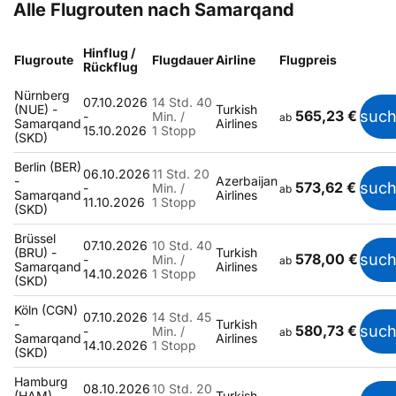
Alle Flugrouten nach Samarqand
Hinflug /
Flugroute
Flugdauer
Airline
Flugpreis
Rückflug
Nürnberg
07.10.2026
14 Std. 40
(NUE) -
Turkish
565,23 €
suc
-
Min. /
ab
Samarqand
Airlines
15.10.2026
1 Stopp
(SKD)
Berlin (BER)
06.10.2026
11 Std. 20
-
Azerbaijan
573,62 €
suc
-
Min. /
ab
Samarqand
Airlines
11.10.2026
1 Stopp
(SKD)
Brüssel
07.10.2026
10 Std. 40
(BRU) -
Turkish
578,00 €
suc
-
Min. /
ab
Samarqand
Airlines
14.10.2026
1 Stopp
(SKD)
Köln (CGN)
07.10.2026
14 Std. 45
-
Turkish
580,73 €
suc
-
Min. /
ab
Samarqand
Airlines
14.10.2026
1 Stopp
(SKD)
Hamburg
08.10.2026
10 Std. 20
(HAM) -
Turkish