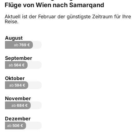
Flüge von Wien nach Samarqand
Aktuell ist der Februar der günstigste Zeitraum für Ihre
Reise.
August
ab
769 €
September
ab
564 €
Oktober
ab
594 €
November
ab
684 €
Dezember
ab
506 €