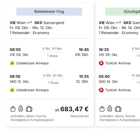
Beliebtester Flug
Günstigs
VIE
Wien
SKD
Samarqand
VIE
Wien
SKD
Sam
Fr. 09. Okt.
-
Mo. 12. Okt.
Fr. 09. Okt.
-
Mi. 14. Okt
1 Reisender
Economy
1 Reisender
Economy
8 Std. 40 Min.
8 Std
08:05
19:45
16:35
09. Okt.
VIE
09. Okt.
VIE
09. Okt.
1 Stopp
1 
Uzbekistan Airways
Turkish Airlines
9 Std. 40 Min.
10 Std
08:55
15:35
05:40
12. Okt.
SKD
12. Okt.
SKD
14. Okt.
1 Stopp
1 
Uzbekistan Airways
Turkish Airlines
683,47 €
ab
enthalten:
kleine Tasche
Gesamtpreis
enthalten:
kleine Tasche
Handgepäck
Aufgabegepäck
Handgepäck
Aufgabegepä