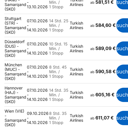
581,51 €
suc
-
Min. /
ab
Samarqand
Airlines
13.10.2026
1 Stopp
(SKD)
Stuttgart
07.10.2026
14 Std. 25
(STR) -
Turkish
584,60 €
suc
-
Min. /
ab
Samarqand
Airlines
14.10.2026
1 Stopp
(SKD)
Düsseldorf
07.10.2026
10 Std. 15
(DUS) -
Turkish
589,09 €
suc
-
Min. /
ab
Samarqand
Airlines
14.10.2026
1 Stopp
(SKD)
München
07.10.2026
8 Std. 45
(MUC) -
Turkish
590,58 €
suc
-
Min. /
ab
Samarqand
Airlines
14.10.2026
1 Stopp
(SKD)
Hannover
07.10.2026
14 Std. 35
(HAJ) -
Turkish
605,16 €
suc
-
Min. /
ab
Samarqand
Airlines
14.10.2026
1 Stopp
(SKD)
Wien (VIE)
09.10.2026
8 Std. 35
-
Turkish
611,07 €
suc
-
Min. /
ab
Samarqand
Airlines
14.10.2026
1 Stopp
(SKD)