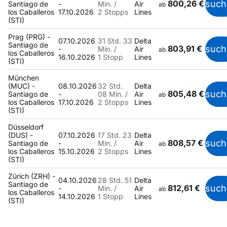
800,26 €
such
Santiago de
-
Min. /
Air
ab
los Caballeros
17.10.2026
2 Stopps
Lines
(STI)
Prag (PRG) -
07.10.2026
31 Std. 33
Delta
Santiago de
803,91 €
such
-
Min. /
Air
ab
los Caballeros
16.10.2026
1 Stopp
Lines
(STI)
München
(MUC) -
08.10.2026
32 Std.
Delta
805,48 €
such
Santiago de
-
08 Min. /
Air
ab
los Caballeros
17.10.2026
2 Stopps
Lines
(STI)
Düsseldorf
(DUS) -
07.10.2026
17 Std. 23
Delta
808,57 €
such
Santiago de
-
Min. /
Air
ab
los Caballeros
15.10.2026
2 Stopps
Lines
(STI)
Zürich (ZRH) -
04.10.2026
28 Std. 51
Delta
Santiago de
812,61 €
such
-
Min. /
Air
ab
los Caballeros
14.10.2026
1 Stopp
Lines
(STI)