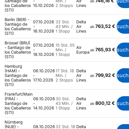
746,16 €
such
Santiago de
-
Min. /
Air
ab
los Caballeros
15.10.2026
2 Stopps
Lines
(STI)
Berlin (BER) -
07.10.2026
32 Std.
Delta
Santiago de
763,52 €
such
-
43 Min. /
Air
ab
los Caballeros
16.10.2026
1 Stopp
Lines
(STI)
Brüssel (BRU)
07.10.2026
15 Std. 05
- Santiago de
Air
765,93 €
such
-
Min. /
ab
los Caballeros
Europa
18.10.2026
1 Stopp
(STI)
Hamburg
(HAM) -
06.10.2026
17 Std. 18
Delta
799,92 €
such
Santiago de
-
Min. /
Air
ab
los Caballeros
17.10.2026
2 Stopps
Lines
(STI)
Frankfurt/Main
(FRA) -
06.10.2026
30 Std.
Delta
800,12 €
such
Santiago de
-
43 Min. /
Air
ab
los Caballeros
14.10.2026
1 Stopp
Lines
(STI)
Nürnberg
(NUE) -
08.10.2026
32 Std. 18
Delta