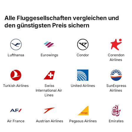
Alle Fluggesellschaften vergleichen und
den günstigsten Preis sichern
 Lufthansa 
 Eurowings 
 Condor 
 Corendon 
Airlines 
 Turkish Airlines 
 Swiss 
 United Airlines 
 SunExpress 
International Air 
Airlines 
Lines 
 Air France 
 Austrian Airlines 
 Pegasus Airlines 
 Emirates 