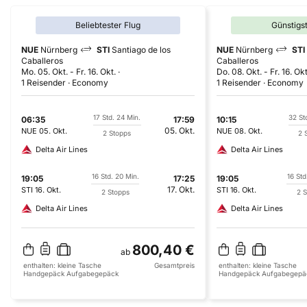
Beliebtester Flug
Günstigs
NUE
Nürnberg
STI
Santiago de los
NUE
Nürnberg
STI
Caballeros
Caballeros
Mo. 05. Okt.
-
Fr. 16. Okt.
Do. 08. Okt.
-
Fr. 16. Okt
1 Reisender
Economy
1 Reisender
Economy
17 Std. 24 Min.
32 St
06:35
17:59
10:15
05. Okt.
NUE
05. Okt.
NUE
08. Okt.
2 Stopps
2 
Delta Air Lines
Delta Air Lines
16 Std. 20 Min.
16 Std
19:05
17:25
19:05
17. Okt.
STI
16. Okt.
STI
16. Okt.
2 Stopps
2 S
Delta Air Lines
Delta Air Lines
800,40 €
ab
enthalten:
kleine Tasche
Gesamtpreis
enthalten:
kleine Tasche
Handgepäck
Aufgabegepäck
Handgepäck
Aufgabegepä