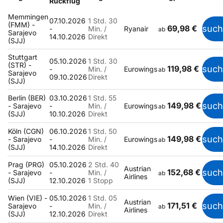
Rückflug
Memmingen
07.10.2026
1 Std. 30
(FMM) -
69,98 €
suc
-
Min. /
Ryanair
ab
Sarajevo
14.10.2026
Direkt
(SJJ)
Stuttgart
05.10.2026
1 Std. 30
(STR) -
119,98 €
suc
-
Min. /
Eurowings
ab
Sarajevo
09.10.2026
Direkt
(SJJ)
Berlin (BER)
03.10.2026
1 Std. 55
149,98 €
suc
- Sarajevo
-
Min. /
Eurowings
ab
(SJJ)
10.10.2026
Direkt
Köln (CGN)
06.10.2026
1 Std. 50
149,98 €
suc
- Sarajevo
-
Min. /
Eurowings
ab
(SJJ)
14.10.2026
Direkt
Prag (PRG)
05.10.2026
2 Std. 40
Austrian
152,68 €
suc
- Sarajevo
-
Min. /
ab
Airlines
(SJJ)
12.10.2026
1 Stopp
Wien (VIE) -
05.10.2026
1 Std. 05
Austrian
171,51 €
suc
Sarajevo
-
Min. /
ab
Airlines
(SJJ)
12.10.2026
Direkt