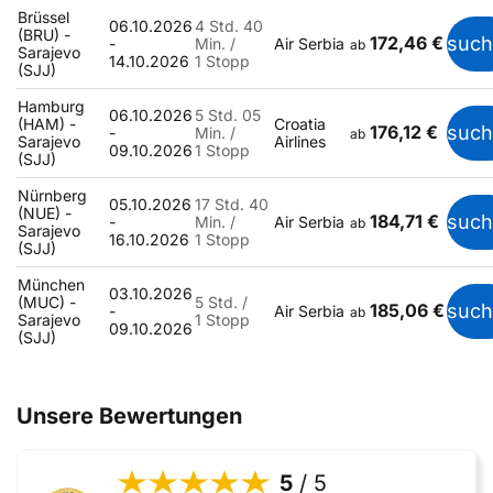
Brüssel
06.10.2026
4 Std. 40
(BRU) -
172,46 €
suc
-
Min. /
Air Serbia
ab
Sarajevo
14.10.2026
1 Stopp
(SJJ)
Hamburg
06.10.2026
5 Std. 05
(HAM) -
Croatia
176,12 €
suc
-
Min. /
ab
Sarajevo
Airlines
09.10.2026
1 Stopp
(SJJ)
Nürnberg
05.10.2026
17 Std. 40
(NUE) -
184,71 €
suc
-
Min. /
Air Serbia
ab
Sarajevo
16.10.2026
1 Stopp
(SJJ)
München
03.10.2026
(MUC) -
5 Std. /
185,06 €
suc
-
Air Serbia
ab
Sarajevo
1 Stopp
09.10.2026
(SJJ)
Unsere Bewertungen
5
/ 5