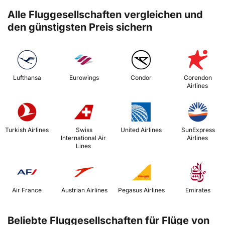
Alle Fluggesellschaften vergleichen und
den günstigsten Preis sichern
 Lufthansa 
 Eurowings 
 Condor 
 Corendon 
Airlines 
 Turkish Airlines 
 Swiss 
 United Airlines 
 SunExpress 
International Air 
Airlines 
Lines 
 Air France 
 Austrian Airlines 
 Pegasus Airlines 
 Emirates 
Beliebte Fluggesellschaften für Flüge von