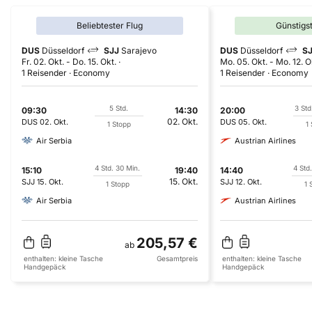
Beliebtester Flug
Günstigs
DUS
Düsseldorf
SJJ
Sarajevo
DUS
Düsseldorf
S
Fr. 02. Okt.
-
Do. 15. Okt.
Mo. 05. Okt.
-
Mo. 12. O
1 Reisender
Economy
1 Reisender
Economy
5 Std.
3 Std
09:30
14:30
20:00
02. Okt.
DUS
02. Okt.
DUS
05. Okt.
1 Stopp
1
Air Serbia
Austrian Airlines
4 Std. 30 Min.
4 Std
15:10
19:40
14:40
15. Okt.
SJJ
15. Okt.
SJJ
12. Okt.
1 Stopp
1 
Air Serbia
Austrian Airlines
205,57 €
ab
enthalten:
kleine Tasche
Gesamtpreis
enthalten:
kleine Tasche
Handgepäck
Handgepäck