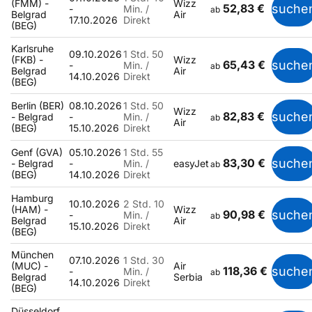
(FMM) -
Wizz
52,83 €
suche
-
Min. /
ab
Belgrad
Air
17.10.2026
Direkt
(BEG)
Karlsruhe
09.10.2026
1 Std. 50
(FKB) -
Wizz
65,43 €
suche
-
Min. /
ab
Belgrad
Air
14.10.2026
Direkt
(BEG)
Berlin (BER)
08.10.2026
1 Std. 50
Wizz
82,83 €
suche
- Belgrad
-
Min. /
ab
Air
(BEG)
15.10.2026
Direkt
Genf (GVA)
05.10.2026
1 Std. 55
83,30 €
suche
- Belgrad
-
Min. /
easyJet
ab
(BEG)
14.10.2026
Direkt
Hamburg
10.10.2026
2 Std. 10
(HAM) -
Wizz
90,98 €
suche
-
Min. /
ab
Belgrad
Air
15.10.2026
Direkt
(BEG)
München
07.10.2026
1 Std. 30
(MUC) -
Air
118,36 €
suche
-
Min. /
ab
Belgrad
Serbia
14.10.2026
Direkt
(BEG)
Düsseldorf