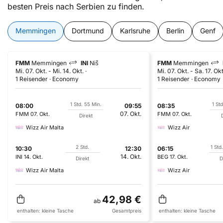
besten Preis nach Serbien zu finden.
Memmingen
Dortmund
Karlsruhe
Berlin
Genf
FMM
Memmingen
INI
Niš
FMM
Memmingen
Mi. 07. Okt.
-
Mi. 14. Okt.
Mi. 07. Okt.
-
Sa. 17. Okt
1 Reisender
Economy
1 Reisender
Economy
1 Std. 55 Min.
1 Std
08:00
09:55
08:35
07. Okt.
FMM
07. Okt.
FMM
07. Okt.
Direkt
D
Wizz Air Malta
Wizz Air
2 Std.
1 Std
10:30
12:30
06:15
14. Okt.
INI
14. Okt.
BEG
17. Okt.
Direkt
D
Wizz Air Malta
Wizz Air
42,98 €
ab
enthalten:
kleine Tasche
Gesamtpreis
enthalten:
kleine Tasche