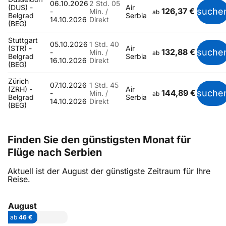
06.10.2026
2 Std. 05
(DUS) -
Air
126,37 €
suche
-
Min. /
ab
Belgrad
Serbia
14.10.2026
Direkt
(BEG)
Stuttgart
05.10.2026
1 Std. 40
(STR) -
Air
132,88 €
suche
-
Min. /
ab
Belgrad
Serbia
16.10.2026
Direkt
(BEG)
Zürich
07.10.2026
1 Std. 45
(ZRH) -
Air
144,89 €
suche
-
Min. /
ab
Belgrad
Serbia
14.10.2026
Direkt
(BEG)
Finden Sie den günstigsten Monat für
Flüge nach Serbien
Aktuell ist der August der günstigste Zeitraum für Ihre
Reise.
August
ab
46 €