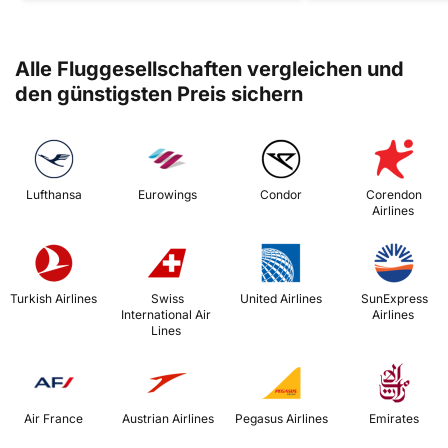
Alle Fluggesellschaften vergleichen und
den günstigsten Preis sichern
 Lufthansa 
 Eurowings 
 Condor 
 Corendon 
Airlines 
 Turkish Airlines 
 Swiss 
 United Airlines 
 SunExpress 
International Air 
Airlines 
Lines 
 Air France 
 Austrian Airlines 
 Pegasus Airlines 
 Emirates 