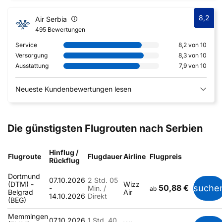
8,2
Air Serbia
495 Bewertungen
Service
8,2 von 10
Versorgung
8,3 von 10
Ausstattung
7,9 von 10
Neueste Kundenbewertungen lesen
Die günstigsten Flugrouten nach Serbien
Hinflug /
Flugroute
Flugdauer
Airline
Flugpreis
Rückflug
Dortmund
07.10.2026
2 Std. 05
(DTM) -
Wizz
50,88 €
suche
-
Min. /
ab
Belgrad
Air
14.10.2026
Direkt
(BEG)
Memmingen
07.10.2026
1 Std. 40