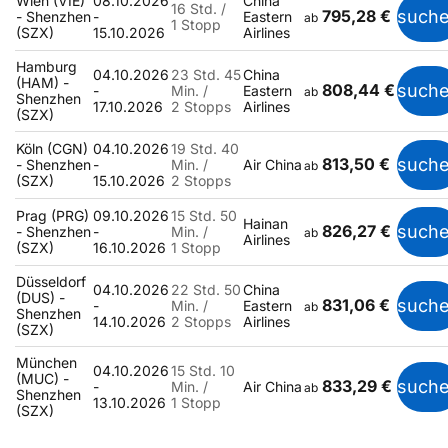
Wien (VIE)
08.10.2026
China
16 Std. /
795,28 €
such
- Shenzhen
-
Eastern
ab
1 Stopp
(SZX)
15.10.2026
Airlines
Hamburg
04.10.2026
23 Std. 45
China
(HAM) -
808,44 €
such
-
Min. /
Eastern
ab
Shenzhen
17.10.2026
2 Stopps
Airlines
(SZX)
Köln (CGN)
04.10.2026
19 Std. 40
813,50 €
such
- Shenzhen
-
Min. /
Air China
ab
(SZX)
15.10.2026
2 Stopps
Prag (PRG)
09.10.2026
15 Std. 50
Hainan
826,27 €
such
- Shenzhen
-
Min. /
ab
Airlines
(SZX)
16.10.2026
1 Stopp
Düsseldorf
04.10.2026
22 Std. 50
China
(DUS) -
831,06 €
such
-
Min. /
Eastern
ab
Shenzhen
14.10.2026
2 Stopps
Airlines
(SZX)
München
04.10.2026
15 Std. 10
(MUC) -
833,29 €
such
-
Min. /
Air China
ab
Shenzhen
13.10.2026
1 Stopp
(SZX)