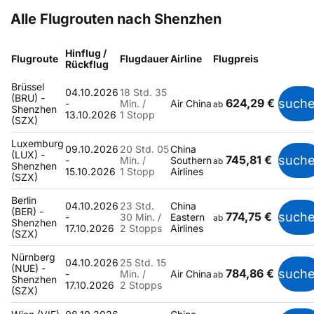
Alle Flugrouten nach Shenzhen
Hinflug /
Flugroute
Flugdauer
Airline
Flugpreis
Rückflug
Brüssel
04.10.2026
18 Std. 35
(BRU) -
624,29 €
such
-
Min. /
Air China
ab
Shenzhen
13.10.2026
1 Stopp
(SZX)
Luxemburg
09.10.2026
20 Std. 05
China
(LUX) -
745,81 €
such
-
Min. /
Southern
ab
Shenzhen
15.10.2026
1 Stopp
Airlines
(SZX)
Berlin
04.10.2026
23 Std.
China
(BER) -
774,75 €
such
-
30 Min. /
Eastern
ab
Shenzhen
17.10.2026
2 Stopps
Airlines
(SZX)
Nürnberg
04.10.2026
25 Std. 15
(NUE) -
784,86 €
such
-
Min. /
Air China
ab
Shenzhen
17.10.2026
2 Stopps
(SZX)