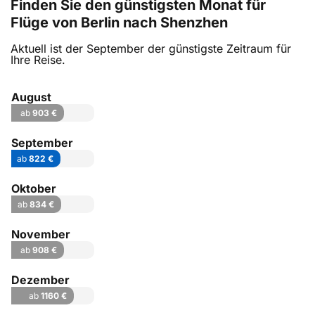
Finden Sie den günstigsten Monat für
Flüge von Berlin nach Shenzhen
Aktuell ist der September der günstigste Zeitraum für
Ihre Reise.
August
ab
903 €
September
ab
822 €
Oktober
ab
834 €
November
ab
908 €
Dezember
ab
1160 €