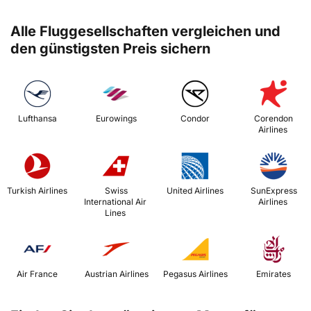
Alle Fluggesellschaften vergleichen und
den günstigsten Preis sichern
 Lufthansa 
 Eurowings 
 Condor 
 Corendon 
Airlines 
 Turkish Airlines 
 Swiss 
 United Airlines 
 SunExpress 
International Air 
Airlines 
Lines 
 Air France 
 Austrian Airlines 
 Pegasus Airlines 
 Emirates 