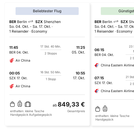
Beliebtester Flug
Günstigs
BER
Berlin
SZX
Shenzhen
BER
Berlin
SZX
Sh
So. 04. Okt.
-
Sa. 17. Okt.
So. 04. Okt.
-
Sa. 17. Ok
1 Reisender
Economy
1 Reisender
Economy
17 Std. 40 Min.
23 
11:45
11:25
06:15
05. Okt.
BER
04. Okt.
2 Stopps
BER
04. Okt.
2 
Air China
China Eastern Airlin
16 Std. 50 Min.
00:05
10:55
21 Std
17. Okt.
07:15
SZX
17. Okt.
1 Stopp
SZX
17. Okt.
2 
Air China
China Eastern Airlin
849,33 €
ab
enthalten:
kleine Tasche
Gesamtpreis
Handgepäck
Aufgabegepäck
enthalten:
kleine Tasche
Handgepäck