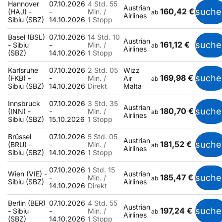
Hannover
07.10.2026
4 Std. 55
Austrian
160,42 €
suche
(HAJ) -
-
Min. /
ab
Airlines
Sibiu (SBZ)
14.10.2026
1 Stopp
Basel (BSL)
07.10.2026
14 Std. 10
Austrian
161,12 €
suche
- Sibiu
-
Min. /
ab
Airlines
(SBZ)
14.10.2026
1 Stopp
Karlsruhe
07.10.2026
2 Std. 05
Wizz
169,98 €
suche
(FKB) -
-
Min. /
Air
ab
Sibiu (SBZ)
14.10.2026
Direkt
Malta
Innsbruck
07.10.2026
3 Std. 35
Austrian
180,70 €
suche
(INN) -
-
Min. /
ab
Airlines
Sibiu (SBZ)
15.10.2026
1 Stopp
Brüssel
07.10.2026
5 Std. 05
Austrian
181,52 €
suche
(BRU) -
-
Min. /
ab
Airlines
Sibiu (SBZ)
14.10.2026
1 Stopp
07.10.2026
1 Std. 15
Wien (VIE) -
Austrian
185,47 €
suche
-
Min. /
ab
Sibiu (SBZ)
Airlines
14.10.2026
Direkt
Berlin (BER)
07.10.2026
4 Std. 55
Austrian
197,24 €
suche
- Sibiu
-
Min. /
ab
Airlines
(SBZ)
14.10.2026
1 Stopp