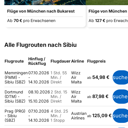
Flüge von München nach Bukarest
Flüge von München 
Ab
70 €
pro Erwachsenen
Ab
127 €
pro Erwach
Alle Flugrouten nach Sibiu
Hinflug /
Flugroute
Flugdauer
Airline
Flugpreis
Rückflug
Memmingen
07.10.2026
1 Std. 55
Wizz
54,98 €
suche
(FMM) -
-
Min. /
Air
ab
Sibiu (SBZ)
14.10.2026
Direkt
Malta
Dortmund
08.10.2026
2 Std. 15
Wizz
87,98 €
suche
(DTM) -
-
Min. /
Air
ab
Sibiu (SBZ)
15.10.2026
Direkt
Malta
Prag (PRG)
07.10.2026
4 Std. 25
Austrian
125,09 €
suche
- Sibiu
-
Min. /
ab
Airlines
(SBZ)
14.10.2026
1 Stopp