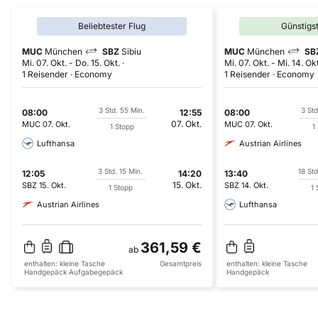
Beliebtester Flug
Günstigs
MUC
München
SBZ
Sibiu
MUC
München
SB
Mi. 07. Okt.
-
Do. 15. Okt.
Mi. 07. Okt.
-
Mi. 14. Okt
1 Reisender
Economy
1 Reisender
Economy
3 Std. 55 Min.
3 Std
08:00
12:55
08:00
07. Okt.
MUC
07. Okt.
MUC
07. Okt.
1 Stopp
1
Lufthansa
Austrian Airlines
3 Std. 15 Min.
18 Std
12:05
14:20
13:40
15. Okt.
SBZ
15. Okt.
SBZ
14. Okt.
1 Stopp
1 
Austrian Airlines
Lufthansa
361,59 €
ab
enthalten:
kleine Tasche
Gesamtpreis
enthalten:
kleine Tasche
Handgepäck
Aufgabegepäck
Handgepäck