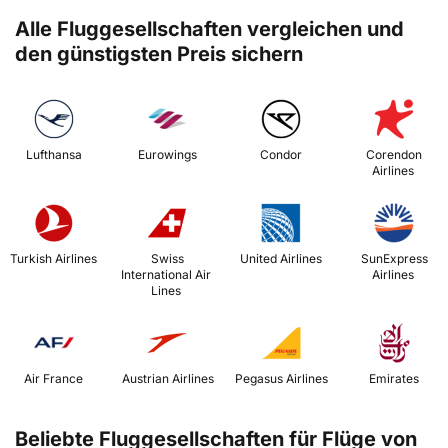
Alle Fluggesellschaften vergleichen und
den günstigsten Preis sichern
 Lufthansa 
 Eurowings 
 Condor 
 Corendon 
Airlines 
 Turkish Airlines 
 Swiss 
 United Airlines 
 SunExpress 
International Air 
Airlines 
Lines 
 Air France 
 Austrian Airlines 
 Pegasus Airlines 
 Emirates 
Beliebte Fluggesellschaften für Flüge von