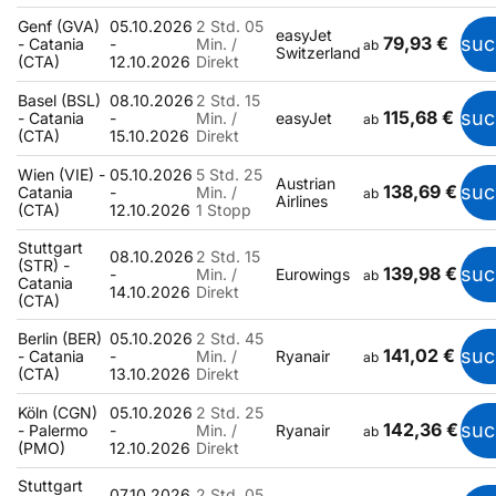
Genf (GVA)
05.10.2026
2 Std. 05
easyJet
79,93 €
suc
- Catania
-
Min. /
ab
Switzerland
(CTA)
12.10.2026
Direkt
Basel (BSL)
08.10.2026
2 Std. 15
115,68 €
suc
- Catania
-
Min. /
easyJet
ab
(CTA)
15.10.2026
Direkt
Wien (VIE) -
05.10.2026
5 Std. 25
Austrian
138,69 €
suc
Catania
-
Min. /
ab
Airlines
(CTA)
12.10.2026
1 Stopp
Stuttgart
08.10.2026
2 Std. 15
(STR) -
139,98 €
suc
-
Min. /
Eurowings
ab
Catania
14.10.2026
Direkt
(CTA)
Berlin (BER)
05.10.2026
2 Std. 45
141,02 €
suc
- Catania
-
Min. /
Ryanair
ab
(CTA)
13.10.2026
Direkt
Köln (CGN)
05.10.2026
2 Std. 25
142,36 €
suc
- Palermo
-
Min. /
Ryanair
ab
(PMO)
12.10.2026
Direkt
Stuttgart
07.10.2026
2 Std. 05