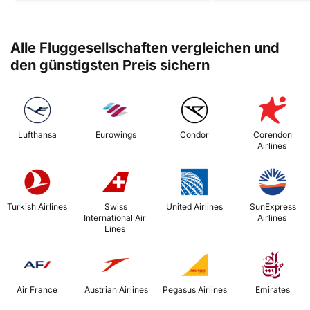
Alle Fluggesellschaften vergleichen und
den günstigsten Preis sichern
 Lufthansa 
 Eurowings 
 Condor 
 Corendon 
Airlines 
 Turkish Airlines 
 Swiss 
 United Airlines 
 SunExpress 
International Air 
Airlines 
Lines 
 Air France 
 Austrian Airlines 
 Pegasus Airlines 
 Emirates 