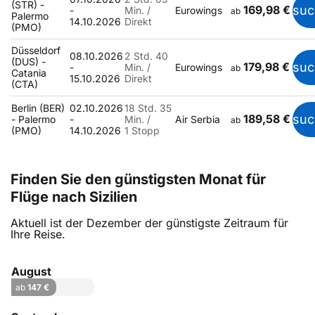
(STR) -
169,98 €
suc
-
Min. /
Eurowings
ab
Palermo
14.10.2026
Direkt
(PMO)
Düsseldorf
08.10.2026
2 Std. 40
(DUS) -
179,98 €
suc
-
Min. /
Eurowings
ab
Catania
15.10.2026
Direkt
(CTA)
Berlin (BER)
02.10.2026
18 Std. 35
189,58 €
suc
- Palermo
-
Min. /
Air Serbia
ab
(PMO)
14.10.2026
1 Stopp
Finden Sie den günstigsten Monat für
Flüge nach Sizilien
Aktuell ist der Dezember der günstigste Zeitraum für
Ihre Reise.
August
ab
147 €