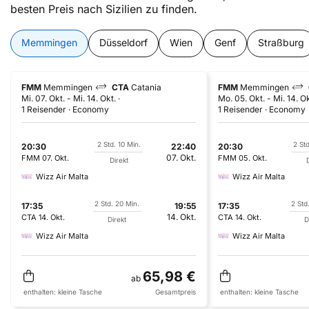
besten Preis nach Sizilien zu finden.
Memmingen
Düsseldorf
Wien
Genf
Straßburg
FMM
Memmingen
CTA
Catania
FMM
Memmingen
Mi. 07. Okt.
-
Mi. 14. Okt.
Mo. 05. Okt.
-
Mi. 14. Ok
1 Reisender
Economy
1 Reisender
Economy
2 Std. 10 Min.
2 St
20:30
22:40
20:30
07. Okt.
FMM
07. Okt.
FMM
05. Okt.
Direkt
Wizz Air Malta
Wizz Air Malta
2 Std. 20 Min.
2 Std
17:35
19:55
17:35
14. Okt.
CTA
14. Okt.
CTA
14. Okt.
Direkt
D
Wizz Air Malta
Wizz Air Malta
65,98 €
ab
enthalten:
kleine Tasche
Gesamtpreis
enthalten:
kleine Tasche