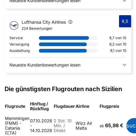
Neueste Kundenbewertungen lesen
8,5
Lufthansa City Airlines
224 Bewertungen
Service
8,7 von 10
Versorgung
8,2 von 10
Ausstattung
8,1 von 10
Neueste Kundenbewertungen lesen
Die günstigsten Flugrouten nach Sizilien
Hinflug /
Flugroute
Flugdauer
Airline
Flugpreis
Rückflug
Memmingen
07.10.2026
2 Std. 10
(FMM) -
Wizz Air
65,98 €
suc
-
Min. /
ab
Catania
Malta
14.10.2026
Direkt
(CTA)