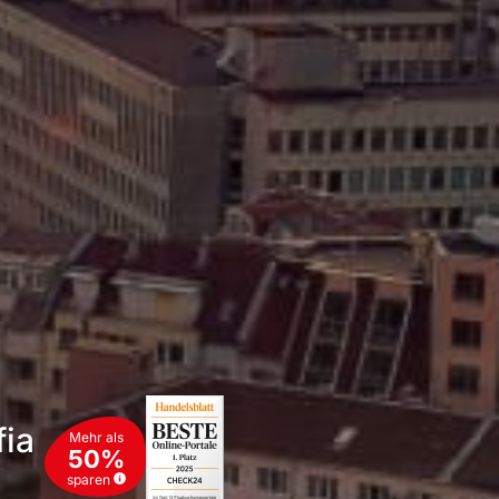
fia
Mehr als
50%
sparen