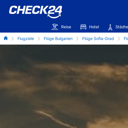
Reise
Hotel
Städte
Flug-Vergleich
Flugziele
Flüge Bulgarien
Flüge Sofia-Grad
Fl