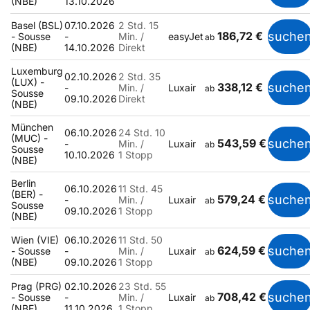
(NBE)
13.10.2026
Basel (BSL)
07.10.2026
2 Std. 15
186,72 €
suche
- Sousse
-
Min. /
easyJet
ab
(NBE)
14.10.2026
Direkt
Luxemburg
02.10.2026
2 Std. 35
(LUX) -
338,12 €
suche
-
Min. /
Luxair
ab
Sousse
09.10.2026
Direkt
(NBE)
München
06.10.2026
24 Std. 10
(MUC) -
543,59 €
suche
-
Min. /
Luxair
ab
Sousse
10.10.2026
1 Stopp
(NBE)
Berlin
06.10.2026
11 Std. 45
(BER) -
579,24 €
suche
-
Min. /
Luxair
ab
Sousse
09.10.2026
1 Stopp
(NBE)
Wien (VIE)
06.10.2026
11 Std. 50
624,59 €
suche
- Sousse
-
Min. /
Luxair
ab
(NBE)
09.10.2026
1 Stopp
Prag (PRG)
02.10.2026
23 Std. 55
708,42 €
suche
- Sousse
-
Min. /
Luxair
ab
(NBE)
11.10.2026
1 Stopp