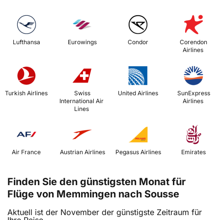
 Lufthansa 
 Eurowings 
 Condor 
 Corendon 
Airlines 
 Turkish Airlines 
 Swiss 
 United Airlines 
 SunExpress 
International Air 
Airlines 
Lines 
 Air France 
 Austrian Airlines 
 Pegasus Airlines 
 Emirates 
Finden Sie den günstigsten Monat für
Flüge von Memmingen nach Sousse
Aktuell ist der November der günstigste Zeitraum für