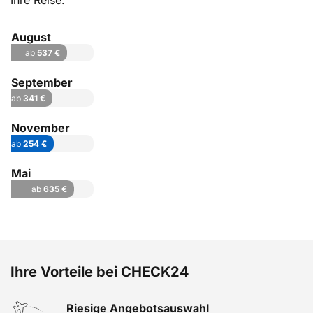
Ihre Reise.
August
ab
537 €
September
ab
341 €
November
ab
254 €
Mai
ab
635 €
Ihre Vorteile bei CHECK24
Riesige Angebotsauswahl