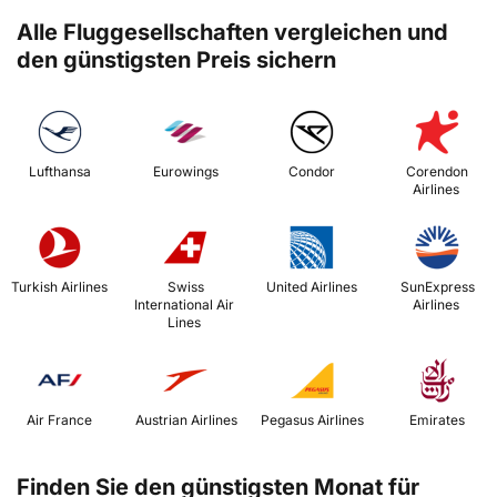
Alle Fluggesellschaften vergleichen und
den günstigsten Preis sichern
 Lufthansa 
 Eurowings 
 Condor 
 Corendon 
Airlines 
 Turkish Airlines 
 Swiss 
 United Airlines 
 SunExpress 
International Air 
Airlines 
Lines 
 Air France 
 Austrian Airlines 
 Pegasus Airlines 
 Emirates 
Finden Sie den günstigsten Monat für