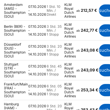
Amsterdam
KLM
07.10.2026
1 Std. 10
(AMS) -
Royal
212,57 €
such
-
Min. /
ab
Southampton
Dutch
14.10.2026
Direkt
(SOU)
Airlines
KLM
Berlin (BER) -
07.10.2026
3 Std. 35
Royal
242,77 €
such
Southampton
-
Min. /
ab
Dutch
(SOU)
14.10.2026
1 Stopp
Airlines
Düsseldorf
KLM
07.10.2026
3 Std. 20
(DUS) -
Royal
243,08 €
such
-
Min. /
ab
Southampton
Dutch
14.10.2026
1 Stopp
(SOU)
Airlines
Stuttgart
KLM
07.10.2026
6 Std. 45
(STR) -
Royal
243,09 €
such
-
Min. /
ab
Southampton
Dutch
14.10.2026
1 Stopp
(SOU)
Airlines
Frankfurt/Main
KLM
07.10.2026
6 Std. 05
(FRA) -
Royal
253,34 €
such
-
Min. /
ab
Southampton
Dutch
14.10.2026
1 Stopp
(SOU)
Airlines
Hamburg
KLM
07.10.2026
9 Std. 20
(HAM) -
Royal
253,43 €
such
-
Min. /