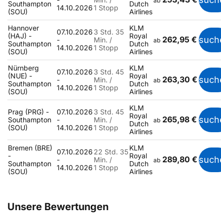
ab
Southampton
Dutch
14.10.2026
1 Stopp
(SOU)
Airlines
Hannover
KLM
07.10.2026
3 Std. 35
(HAJ) -
Royal
262,95 €
such
-
Min. /
ab
Southampton
Dutch
14.10.2026
1 Stopp
(SOU)
Airlines
Nürnberg
KLM
07.10.2026
3 Std. 45
(NUE) -
Royal
263,30 €
such
-
Min. /
ab
Southampton
Dutch
14.10.2026
1 Stopp
(SOU)
Airlines
KLM
Prag (PRG) -
07.10.2026
3 Std. 45
Royal
265,98 €
such
Southampton
-
Min. /
ab
Dutch
(SOU)
14.10.2026
1 Stopp
Airlines
Bremen (BRE)
KLM
07.10.2026
22 Std. 35
-
Royal
289,80 €
such
-
Min. /
ab
Southampton
Dutch
14.10.2026
1 Stopp
(SOU)
Airlines
Unsere Bewertungen