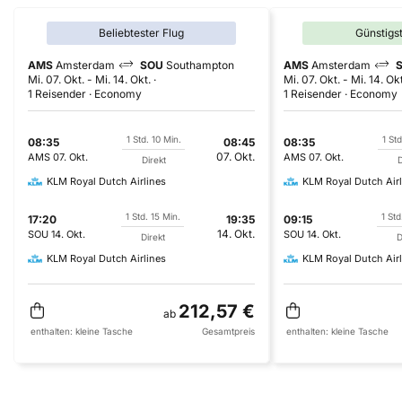
Beliebtester Flug
Günstigs
AMS
Amsterdam
SOU
Southampton
AMS
Amsterdam
Mi. 07. Okt.
-
Mi. 14. Okt.
Mi. 07. Okt.
-
Mi. 14. Okt
1 Reisender
Economy
1 Reisender
Economy
1 Std. 10 Min.
1 Std
08:35
08:45
08:35
07. Okt.
AMS
07. Okt.
AMS
07. Okt.
Direkt
D
KLM Royal Dutch Airlines
KLM Royal Dutch Airl
1 Std. 15 Min.
1 Std
17:20
19:35
09:15
14. Okt.
SOU
14. Okt.
SOU
14. Okt.
Direkt
D
KLM Royal Dutch Airlines
KLM Royal Dutch Airl
212,57 €
ab
enthalten:
kleine Tasche
Gesamtpreis
enthalten:
kleine Tasche