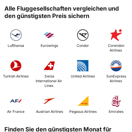
Alle Fluggesellschaften vergleichen und
den günstigsten Preis sichern
 Lufthansa 
 Eurowings 
 Condor 
 Corendon 
Airlines 
 Turkish Airlines 
 Swiss 
 United Airlines 
 SunExpress 
International Air 
Airlines 
Lines 
 Air France 
 Austrian Airlines 
 Pegasus Airlines 
 Emirates 
Finden Sie den günstigsten Monat für