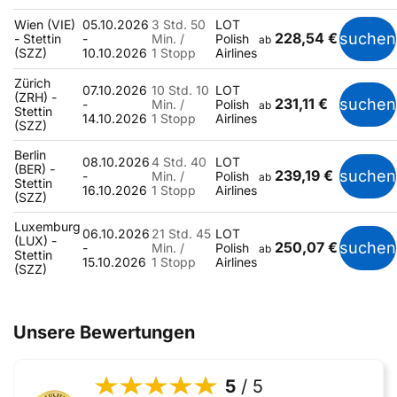
Wien (VIE)
05.10.2026
3 Std. 50
LOT
228,54 €
suchen
- Stettin
-
Min. /
Polish
ab
(SZZ)
10.10.2026
1 Stopp
Airlines
Zürich
07.10.2026
10 Std. 10
LOT
(ZRH) -
231,11 €
suchen
-
Min. /
Polish
ab
Stettin
14.10.2026
1 Stopp
Airlines
(SZZ)
Berlin
08.10.2026
4 Std. 40
LOT
(BER) -
239,19 €
suchen
-
Min. /
Polish
ab
Stettin
16.10.2026
1 Stopp
Airlines
(SZZ)
Luxemburg
06.10.2026
21 Std. 45
LOT
(LUX) -
250,07 €
suchen
-
Min. /
Polish
ab
Stettin
15.10.2026
1 Stopp
Airlines
(SZZ)
Unsere Bewertungen
5
/ 5