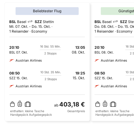
Beliebtester Flug
Günstigs
BSL
Basel
SZZ
Stettin
BSL
Basel
SZZ
Ste
Mi. 07. Okt.
-
Do. 15. Okt.
Do. 08. Okt.
-
Do. 15. Ok
1 Reisender
Economy
1 Reisender
Economy
16 Std. 55 Min.
16 Std
20:10
13:05
20:10
08. Okt.
BSL
07. Okt.
BSL
08. Okt.
2 Stopps
2 
Austrian Airlines
Austrian Airlines
10 Std. 35 Min.
10 Std
08:50
19:25
08:50
15. Okt.
SZZ
15. Okt.
SZZ
15. Okt.
2 Stopps
2 
Austrian Airlines
Austrian Airlines
403,18 €
ab
enthalten:
kleine Tasche
Gesamtpreis
enthalten:
kleine Tasche
Handgepäck
Aufgabegepäck
Handgepäck
Aufgabegepä