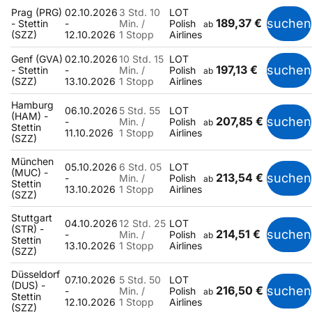
Prag (PRG)
02.10.2026
3 Std. 10
LOT
189,37 €
suchen
- Stettin
-
Min. /
Polish
ab
(SZZ)
12.10.2026
1 Stopp
Airlines
Genf (GVA)
02.10.2026
10 Std. 15
LOT
197,13 €
suchen
- Stettin
-
Min. /
Polish
ab
(SZZ)
13.10.2026
1 Stopp
Airlines
Hamburg
06.10.2026
5 Std. 55
LOT
(HAM) -
207,85 €
suchen
-
Min. /
Polish
ab
Stettin
11.10.2026
1 Stopp
Airlines
(SZZ)
München
05.10.2026
6 Std. 05
LOT
(MUC) -
213,54 €
suchen
-
Min. /
Polish
ab
Stettin
13.10.2026
1 Stopp
Airlines
(SZZ)
Stuttgart
04.10.2026
12 Std. 25
LOT
(STR) -
214,51 €
suchen
-
Min. /
Polish
ab
Stettin
13.10.2026
1 Stopp
Airlines
(SZZ)
Düsseldorf
07.10.2026
5 Std. 50
LOT
(DUS) -
216,50 €
suchen
-
Min. /
Polish
ab
Stettin
12.10.2026
1 Stopp
Airlines
(SZZ)