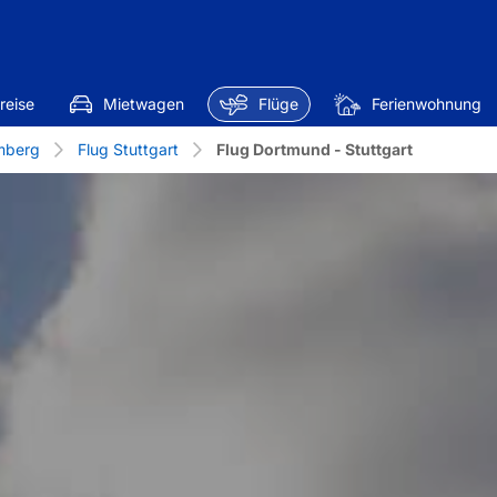
reise
Mietwagen
Flüge
Ferienwohnung
mberg
Flug Stuttgart
Flug Dortmund - Stuttgart