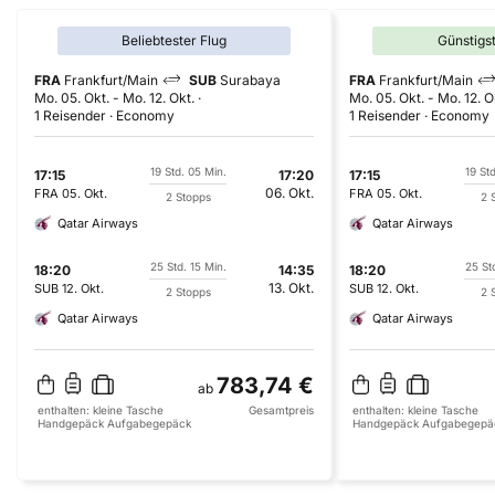
Beliebtester Flug
Günstigs
FRA
Frankfurt/Main
SUB
Surabaya
FRA
Frankfurt/Main
Mo. 05. Okt.
-
Mo. 12. Okt.
Mo. 05. Okt.
-
Mo. 12. O
1 Reisender
Economy
1 Reisender
Economy
19 Std. 05 Min.
19 St
17:15
17:20
17:15
06. Okt.
FRA
05. Okt.
FRA
05. Okt.
2 Stopps
2 
Qatar Airways
Qatar Airways
25 Std. 15 Min.
25 St
18:20
14:35
18:20
13. Okt.
SUB
12. Okt.
SUB
12. Okt.
2 Stopps
2 
Qatar Airways
Qatar Airways
783,74 €
ab
enthalten:
kleine Tasche
Gesamtpreis
enthalten:
kleine Tasche
Handgepäck
Aufgabegepäck
Handgepäck
Aufgabegepä