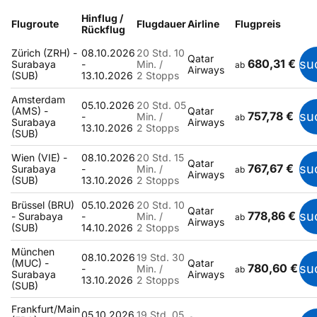
Hinflug /
Flugroute
Flugdauer
Airline
Flugpreis
Rückflug
Zürich (ZRH) -
08.10.2026
20 Std. 10
Qatar
680,31 €
su
Surabaya
-
Min. /
ab
Airways
(SUB)
13.10.2026
2 Stopps
Amsterdam
05.10.2026
20 Std. 05
(AMS) -
Qatar
757,78 €
su
-
Min. /
ab
Surabaya
Airways
13.10.2026
2 Stopps
(SUB)
Wien (VIE) -
08.10.2026
20 Std. 15
Qatar
767,67 €
su
Surabaya
-
Min. /
ab
Airways
(SUB)
13.10.2026
2 Stopps
Brüssel (BRU)
05.10.2026
20 Std. 10
Qatar
778,86 €
su
- Surabaya
-
Min. /
ab
Airways
(SUB)
14.10.2026
2 Stopps
München
08.10.2026
19 Std. 30
(MUC) -
Qatar
780,60 €
su
-
Min. /
ab
Surabaya
Airways
13.10.2026
2 Stopps
(SUB)
Frankfurt/Main
05.10.2026
19 Std. 05