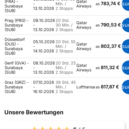
(FRA) -
Qatar
783,74 €
su
-
Min. /
ab
Surabaya
Airways
13.10.2026
2 Stopps
(SUB)
Prag (PRG) -
08.10.2026
20 Std.
Qatar
790,53 €
su
Surabaya
-
30 Min. /
ab
Airways
(SUB)
13.10.2026
2 Stopps
Düsseldorf
05.10.2026
20 Std. 55
(DUS) -
Qatar
802,37 €
su
-
Min. /
ab
Surabaya
Airways
14.10.2026
2 Stopps
(SUB)
Genf (GVA) -
08.10.2026
20 Std. 25
Qatar
811,32 €
su
Surabaya
-
Min. /
ab
Airways
(SUB)
13.10.2026
2 Stopps
Graz (GRZ) -
07.10.2026
39 Std. 45
817,87 €
su
Surabaya
-
Min. /
Lufthansa
ab
(SUB)
16.10.2026
2 Stopps
Unsere Bewertungen