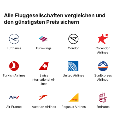
Alle Fluggesellschaften vergleichen und
den günstigsten Preis sichern
 Lufthansa 
 Eurowings 
 Condor 
 Corendon 
Airlines 
 Turkish Airlines 
 Swiss 
 United Airlines 
 SunExpress 
International Air 
Airlines 
Lines 
 Air France 
 Austrian Airlines 
 Pegasus Airlines 
 Emirates 