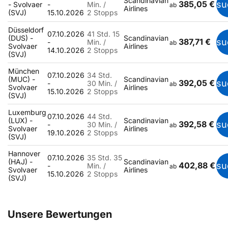
Scandinavian
385,05 €
su
- Svolvaer
-
Min. /
ab
Airlines
(SVJ)
15.10.2026
2 Stopps
Düsseldorf
07.10.2026
41 Std. 15
(DUS) -
Scandinavian
387,71 €
su
-
Min. /
ab
Svolvaer
Airlines
14.10.2026
2 Stopps
(SVJ)
München
07.10.2026
34 Std.
(MUC) -
Scandinavian
392,05 €
su
-
30 Min. /
ab
Svolvaer
Airlines
15.10.2026
2 Stopps
(SVJ)
Luxemburg
07.10.2026
44 Std.
(LUX) -
Scandinavian
392,58 €
su
-
30 Min. /
ab
Svolvaer
Airlines
19.10.2026
2 Stopps
(SVJ)
Hannover
07.10.2026
35 Std. 35
(HAJ) -
Scandinavian
402,88 €
su
-
Min. /
ab
Svolvaer
Airlines
15.10.2026
2 Stopps
(SVJ)
Unsere Bewertungen