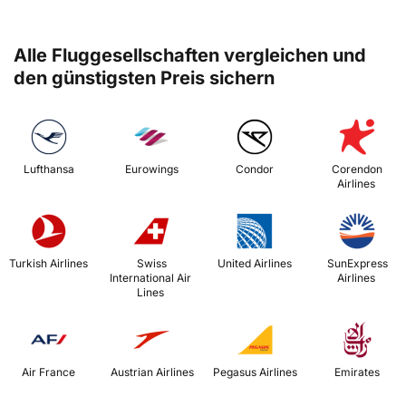
Alle Fluggesellschaften vergleichen und
den günstigsten Preis sichern
 Lufthansa 
 Eurowings 
 Condor 
 Corendon 
Airlines 
 Turkish Airlines 
 Swiss 
 United Airlines 
 SunExpress 
International Air 
Airlines 
Lines 
 Air France 
 Austrian Airlines 
 Pegasus Airlines 
 Emirates 