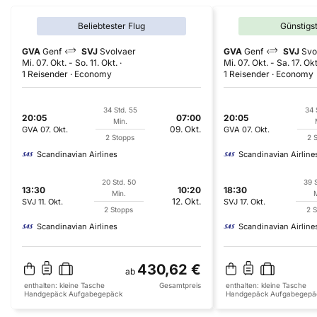
Beliebtester Flug
Günstigs
GVA
Genf
SVJ
Svolvaer
GVA
Genf
SVJ
Svo
Mi. 07. Okt.
-
So. 11. Okt.
Mi. 07. Okt.
-
Sa. 17. Okt
1 Reisender
Economy
1 Reisender
Economy
34 Std. 55
34 
20:05
07:00
20:05
Min.
09. Okt.
GVA
07. Okt.
GVA
07. Okt.
2 Stopps
2 
Scandinavian Airlines
Scandinavian Airline
20 Std. 50
39 
13:30
10:20
18:30
Min.
M
12. Okt.
SVJ
11. Okt.
SVJ
17. Okt.
2 Stopps
2 S
Scandinavian Airlines
Scandinavian Airline
430,62 €
ab
enthalten:
kleine Tasche
Gesamtpreis
enthalten:
kleine Tasche
Handgepäck
Aufgabegepäck
Handgepäck
Aufgabegepä