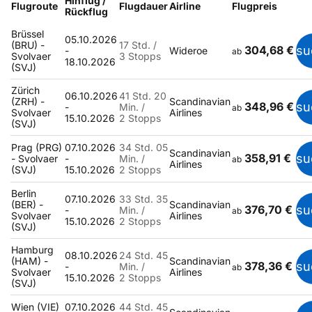
Hinflug /
Flugroute
Flugdauer
Airline
Flugpreis
Rückflug
Brüssel
05.10.2026
(BRU) -
17 Std. /
304,68 €
su
-
Wideroe
ab
Svolvaer
3 Stopps
18.10.2026
(SVJ)
Zürich
06.10.2026
41 Std. 20
(ZRH) -
Scandinavian
348,96 €
su
-
Min. /
ab
Svolvaer
Airlines
15.10.2026
2 Stopps
(SVJ)
Prag (PRG)
07.10.2026
34 Std. 05
Scandinavian
358,91 €
su
- Svolvaer
-
Min. /
ab
Airlines
(SVJ)
15.10.2026
2 Stopps
Berlin
07.10.2026
33 Std. 35
(BER) -
Scandinavian
376,70 €
su
-
Min. /
ab
Svolvaer
Airlines
15.10.2026
2 Stopps
(SVJ)
Hamburg
08.10.2026
24 Std. 45
(HAM) -
Scandinavian
378,36 €
su
-
Min. /
ab
Svolvaer
Airlines
15.10.2026
2 Stopps
(SVJ)
Wien (VIE)
07.10.2026
44 Std. 45