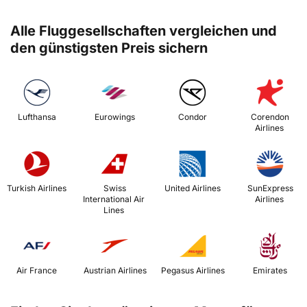
Alle Fluggesellschaften vergleichen und
den günstigsten Preis sichern
 Lufthansa 
 Eurowings 
 Condor 
 Corendon 
Airlines 
 Turkish Airlines 
 Swiss 
 United Airlines 
 SunExpress 
International Air 
Airlines 
Lines 
 Air France 
 Austrian Airlines 
 Pegasus Airlines 
 Emirates 