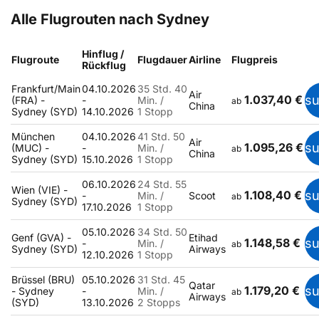
Alle Flugrouten nach Sydney
Hinflug /
Flugroute
Flugdauer
Airline
Flugpreis
Rückflug
Frankfurt/Main
04.10.2026
35 Std. 40
Air
1.037,40 €
s
(FRA) -
-
Min. /
ab
China
Sydney (SYD)
14.10.2026
1 Stopp
München
04.10.2026
41 Std. 50
Air
1.095,26 €
s
(MUC) -
-
Min. /
ab
China
Sydney (SYD)
15.10.2026
1 Stopp
06.10.2026
24 Std. 55
Wien (VIE) -
1.108,40 €
s
-
Min. /
Scoot
ab
Sydney (SYD)
17.10.2026
1 Stopp
05.10.2026
34 Std. 50
Genf (GVA) -
Etihad
1.148,58 €
s
-
Min. /
ab
Sydney (SYD)
Airways
12.10.2026
1 Stopp
Brüssel (BRU)
05.10.2026
31 Std. 45
Qatar
1.179,20 €
s
- Sydney
-
Min. /
ab
Airways
(SYD)
13.10.2026
2 Stopps