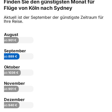
Finden Sie den günstigsten Monat für
Flüge von Köln nach Sydney
Aktuell ist der September der günstigste Zeitraum für
Ihre Reise.
August
ab
901 €
September
ab
889 €
Oktober
ab
1036 €
November
ab
901 €
Dezember
ab
940 €