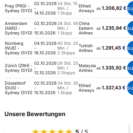
02.10.2026
34 Std. 15
Prag (PRG) -
Etihad
1.206,82 €
s
-
Min. /
ab
Sydney (SYD)
Airways
14.10.2026
1 Stopp
Amsterdam
02.10.2026
28 Std. 45
China
1.235,94 €
s
(AMS) -
-
Min. /
Eastern
ab
Sydney (SYD)
15.10.2026
1 Stopp
Airlines
Nürnberg
04.10.2026
40 Std. 25
Turkish
1.291,45 €
s
(NUE) -
-
Min. /
ab
Airlines
Sydney (SYD)
16.10.2026
2 Stopps
02.10.2026
29 Std. 25
Zürich (ZRH) -
Malaysia
1.335,92 €
s
-
Min. /
ab
Sydney (SYD)
Airlines
12.10.2026
2 Stopps
Düsseldorf
02.10.2026
34 Std. 35
Etihad
1.337,43 €
s
(DUS) -
-
Min. /
ab
Airways
Sydney (SYD)
15.10.2026
1 Stopp
Unsere Bewertungen
5
/ 5