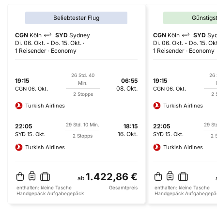
Beliebtester Flug
Günstigs
CGN
Köln
SYD
Sydney
CGN
Köln
SYD
Sy
Di. 06. Okt.
-
Do. 15. Okt.
Di. 06. Okt.
-
Do. 15. Okt
1 Reisender
Economy
1 Reisender
Economy
26 Std. 40
26 
19:15
06:55
19:15
Min.
08. Okt.
CGN
06. Okt.
CGN
06. Okt.
2 Stopps
2 
Turkish Airlines
Turkish Airlines
29 Std. 10 Min.
29 St
22:05
18:15
22:05
16. Okt.
SYD
15. Okt.
SYD
15. Okt.
2 Stopps
2 
Turkish Airlines
Turkish Airlines
1.422,86 €
ab
enthalten:
kleine Tasche
Gesamtpreis
enthalten:
kleine Tasche
Handgepäck
Aufgabegepäck
Handgepäck
Aufgabegepä