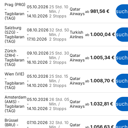
Prag (PRG)
05.10.2026
25 Std. 10
-
Qatar
981,56 €
such
-
Min. /
ab
Tagbilaran
Airways
14.10.2026
2 Stopps
(TAG)
Salzburg
08.10.2026
32 Std. 50
(SZG) -
Turkish
1.000,04 €
such
-
Min. /
ab
Tagbilaran
Airlines
17.10.2026
2 Stopps
(TAG)
Zürich
09.10.2026
25 Std. 30
(ZRH) -
Qatar
1.005,34 €
such
-
Min. /
ab
Tagbilaran
Airways
16.10.2026
2 Stopps
(TAG)
Wien (VIE)
05.10.2026
25 Std. 15
-
Qatar
1.008,70 €
such
-
Min. /
ab
Tagbilaran
Airways
14.10.2026
2 Stopps
(TAG)
Amsterdam
05.10.2026
26 Std. 05
(AMS) -
Qatar
1.032,81 €
such
-
Min. /
ab
Tagbilaran
Airways
14.10.2026
2 Stopps
(TAG)
Brüssel
07.10.2026
32 Std. 10
(BRU) -
Qatar
1.056,63 €
such
-
Min. /
ab