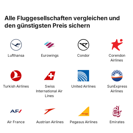
Alle Fluggesellschaften vergleichen und
den günstigsten Preis sichern
 Lufthansa 
 Eurowings 
 Condor 
 Corendon 
Airlines 
 Turkish Airlines 
 Swiss 
 United Airlines 
 SunExpress 
International Air 
Airlines 
Lines 
 Air France 
 Austrian Airlines 
 Pegasus Airlines 
 Emirates 