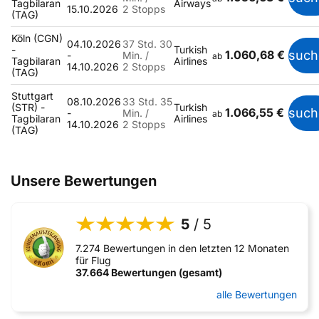
Tagbilaran
Airways
15.10.2026
2 Stopps
(TAG)
Köln (CGN)
04.10.2026
37 Std. 30
-
Turkish
1.060,68 €
such
-
Min. /
ab
Tagbilaran
Airlines
14.10.2026
2 Stopps
(TAG)
Stuttgart
08.10.2026
33 Std. 35
(STR) -
Turkish
1.066,55 €
such
-
Min. /
ab
Tagbilaran
Airlines
14.10.2026
2 Stopps
(TAG)
Unsere Bewertungen
5
/ 5
7.274 Bewertungen in den letzten 12 Monaten
für Flug
37.664 Bewertungen (gesamt)
alle Bewertungen