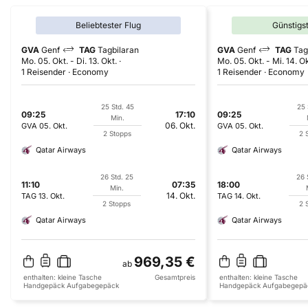
Beliebtester Flug
Günstigs
GVA
Genf
TAG
Tagbilaran
GVA
Genf
TAG
Tag
Mo. 05. Okt.
-
Di. 13. Okt.
Mo. 05. Okt.
-
Mi. 14. Ok
1 Reisender
Economy
1 Reisender
Economy
25 Std. 45
25 
09:25
17:10
09:25
Min.
06. Okt.
GVA
05. Okt.
GVA
05. Okt.
2 Stopps
2 
Qatar Airways
Qatar Airways
26 Std. 25
26 
11:10
07:35
18:00
Min.
14. Okt.
TAG
13. Okt.
TAG
14. Okt.
2 Stopps
2 
Qatar Airways
Qatar Airways
969,35 €
ab
enthalten:
kleine Tasche
Gesamtpreis
enthalten:
kleine Tasche
Handgepäck
Aufgabegepäck
Handgepäck
Aufgabegepä