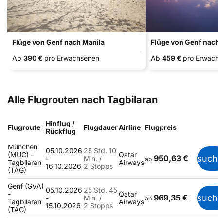
Flüge von Genf nach Manila
Flüge von Genf nac
Ab
390 €
pro Erwachsenen
Ab
459 €
pro Erwac
Alle Flugrouten nach Tagbilaran
Hinflug /
Flugroute
Flugdauer
Airline
Flugpreis
Rückflug
München
05.10.2026
25 Std. 10
(MUC) -
Qatar
950,63 €
such
-
Min. /
ab
Tagbilaran
Airways
16.10.2026
2 Stopps
(TAG)
Genf (GVA)
05.10.2026
25 Std. 45
-
Qatar
969,35 €
such
-
Min. /
ab
Tagbilaran
Airways
15.10.2026
2 Stopps
(TAG)