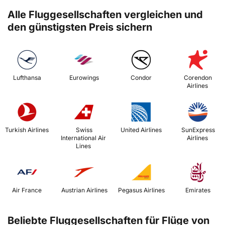
Alle Fluggesellschaften vergleichen und
den günstigsten Preis sichern
 Lufthansa 
 Eurowings 
 Condor 
 Corendon 
Airlines 
 Turkish Airlines 
 Swiss 
 United Airlines 
 SunExpress 
International Air 
Airlines 
Lines 
 Air France 
 Austrian Airlines 
 Pegasus Airlines 
 Emirates 
Beliebte Fluggesellschaften für Flüge von