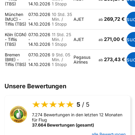
(TBS)
14.10.2026
1 Stopp
München
07.10.2026
10 Std. 35
269,72 €
su
(MUC) -
-
Min. /
AJET
ab
Tiflis (TBS)
14.10.2026
1 Stopp
Köln (CGN)
07.10.2026
11 Std. 25
271,00 €
su
- Tiflis
-
Min. /
AJET
ab
(TBS)
14.10.2026
1 Stopp
Bremen
07.10.2026
9 Std. 05
Pegasus
273,43 €
su
(BRE) -
-
Min. /
ab
Airlines
Tiflis (TBS)
14.10.2026
1 Stopp
Unsere Bewertungen
5
/ 5
7.274 Bewertungen in den letzten 12 Monaten
für Flug
37.664 Bewertungen (gesamt)
alle Bewertungen