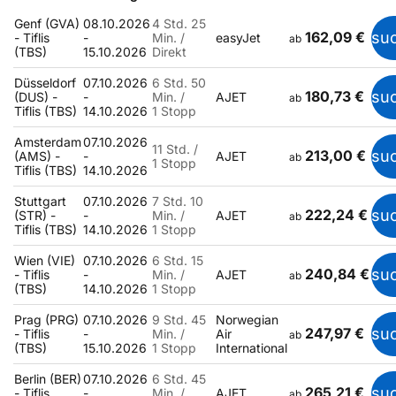
Genf (GVA)
08.10.2026
4 Std. 25
162,09 €
su
- Tiflis
-
Min. /
easyJet
ab
(TBS)
15.10.2026
Direkt
Düsseldorf
07.10.2026
6 Std. 50
180,73 €
su
(DUS) -
-
Min. /
AJET
ab
Tiflis (TBS)
14.10.2026
1 Stopp
Amsterdam
07.10.2026
11 Std. /
213,00 €
su
(AMS) -
-
AJET
ab
1 Stopp
Tiflis (TBS)
14.10.2026
Stuttgart
07.10.2026
7 Std. 10
222,24 €
su
(STR) -
-
Min. /
AJET
ab
Tiflis (TBS)
14.10.2026
1 Stopp
Wien (VIE)
07.10.2026
6 Std. 15
240,84 €
su
- Tiflis
-
Min. /
AJET
ab
(TBS)
14.10.2026
1 Stopp
Prag (PRG)
07.10.2026
9 Std. 45
Norwegian
247,97 €
su
- Tiflis
-
Min. /
Air
ab
(TBS)
15.10.2026
1 Stopp
International
Berlin (BER)
07.10.2026
6 Std. 45
265,21 €
su
- Tiflis
-
Min. /
AJET
ab