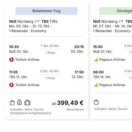
Beliebtester Flug
Günstigs
NUE
Nürnberg
TBS
Tiflis
NUE
Nürnberg
TB
Mo. 05. Okt.
-
Di. 13. Okt.
Mi. 07. Okt.
-
Mi. 14. Okt
1 Reisender
Economy
1 Reisender
Economy
7 Std. 45 Min.
8 Std
10:30
20:15
15:00
05. Okt.
NUE
05. Okt.
NUE
07. Okt.
1 Stopp
1 
Turkish Airlines
Pegasus Airlines
8 Std. 45 Min.
9 Std
11:05
17:50
06:00
13. Okt.
TBS
13. Okt.
TBS
14. Okt.
1 Stopp
1 
Turkish Airlines
Pegasus Airlines
399,49 €
ab
enthalten:
kleine Tasche
enthalten:
kleine Tasche
Gesamtpreis
Handgepäck
Aufgabegepäck