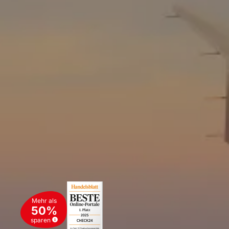
Mehr als
50%
sparen