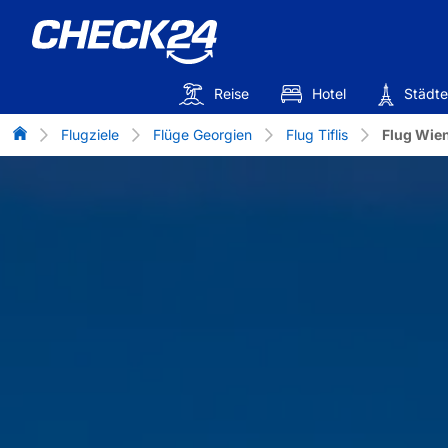
Reise
Hotel
Städte
Flug-Vergleich
Flugziele
Flüge Georgien
Flug Tiflis
Flug Wien 