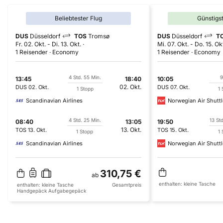
Beliebtester Flug
Günstigs
DUS
Düsseldorf
TOS
Tromsø
DUS
Düsseldorf
T
Fr. 02. Okt.
-
Di. 13. Okt.
Mi. 07. Okt.
-
Do. 15. Ok
1 Reisender
Economy
1 Reisender
Economy
4 Std. 55 Min.
9
13:45
18:40
10:05
02. Okt.
DUS
02. Okt.
DUS
07. Okt.
1 Stopp
1 
Scandinavian Airlines
Norwegian Air Shuttl
4 Std. 25 Min.
13 St
08:40
13:05
19:50
13. Okt.
TOS
13. Okt.
TOS
15. Okt.
1 Stopp
1 
Scandinavian Airlines
Norwegian Air Shuttl
310,75 €
ab
enthalten:
kleine Tasche
enthalten:
kleine Tasche
Gesamtpreis
Handgepäck
Aufgabegepäck