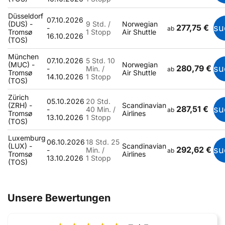
Düsseldorf
07.10.2026
(DUS) -
9 Std. /
Norwegian
277,75 €
su
-
ab
Tromsø
1 Stopp
Air Shuttle
16.10.2026
(TOS)
München
07.10.2026
5 Std. 10
(MUC) -
Norwegian
280,79 €
su
-
Min. /
ab
Tromsø
Air Shuttle
14.10.2026
1 Stopp
(TOS)
Zürich
05.10.2026
20 Std.
(ZRH) -
Scandinavian
287,51 €
su
-
40 Min. /
ab
Tromsø
Airlines
13.10.2026
1 Stopp
(TOS)
Luxemburg
06.10.2026
18 Std. 25
(LUX) -
Scandinavian
292,62 €
su
-
Min. /
ab
Tromsø
Airlines
13.10.2026
1 Stopp
(TOS)
Unsere Bewertungen