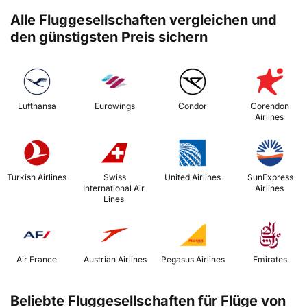
Alle Fluggesellschaften vergleichen und
den günstigsten Preis sichern
 Lufthansa 
 Eurowings 
 Condor 
 Corendon 
Airlines 
 Turkish Airlines 
 Swiss 
 United Airlines 
 SunExpress 
International Air 
Airlines 
Lines 
 Air France 
 Austrian Airlines 
 Pegasus Airlines 
 Emirates 
Beliebte Fluggesellschaften für Flüge von