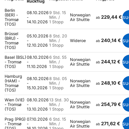
Rückflug
Berlin
08.10.2026
9 Std. 15
(BER) -
Norwegian
229,44 €
su
-
Min. /
ab
Tromsø
Air Shuttle
14.10.2026
1 Stopp
(TOS)
Brüssel
05.10.2026
8 Std. 20
(BRU) -
240,14 €
su
-
Min. /
Wideroe
ab
Tromsø
12.10.2026
1 Stopp
(TOS)
Basel (BSL)
08.10.2026
6 Std. 55
Norwegian
244,12 €
su
- Tromsø
-
Min. /
ab
Air Shuttle
(TOS)
11.10.2026
1 Stopp
Hamburg
08.10.2026
8 Std. 05
(HAM) -
Norwegian
248,10 €
su
-
Min. /
ab
Tromsø
Air Shuttle
15.10.2026
1 Stopp
(TOS)
Wien (VIE)
08.10.2026
13 Std. 30
Norwegian
254,79 €
su
- Tromsø
-
Min. /
ab
Air Shuttle
(TOS)
13.10.2026
1 Stopp
Prag (PRG)
07.10.2026
6 Std. 15
Norwegian
271,62 €
su
- Tromsø
-
Min. /
ab
Air Shuttle
(TOS)
16.10.2026
1 Stopp