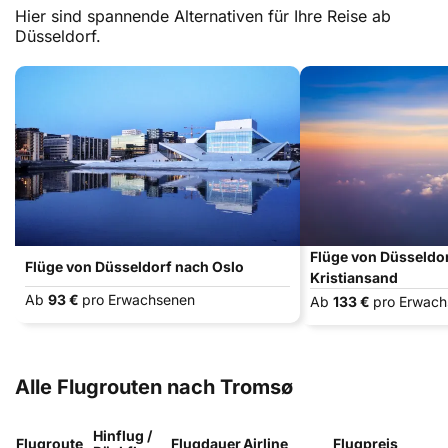
Hier sind spannende Alternativen für Ihre Reise ab
Düsseldorf.
Flüge von Düsseldo
Flüge von Düsseldorf nach Oslo
Kristiansand
Ab
93 €
pro Erwachsenen
Ab
133 €
pro Erwac
Alle Flugrouten nach Tromsø
Hinflug /
Flugroute
Flugdauer
Airline
Flugpreis