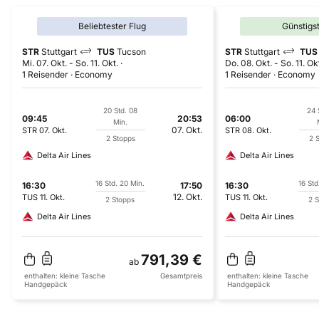
Beliebtester Flug
Günstigs
STR
Stuttgart
TUS
Tucson
STR
Stuttgart
TUS
Mi. 07. Okt.
-
So. 11. Okt.
Do. 08. Okt.
-
So. 11. Ok
1 Reisender
Economy
1 Reisender
Economy
20 Std. 08
24 
09:45
20:53
06:00
Min.
07. Okt.
STR
07. Okt.
STR
08. Okt.
2 Stopps
2 
Delta Air Lines
Delta Air Lines
16 Std. 20 Min.
16 Std
16:30
17:50
16:30
12. Okt.
TUS
11. Okt.
TUS
11. Okt.
2 Stopps
2 
Delta Air Lines
Delta Air Lines
791,39 €
ab
enthalten:
kleine Tasche
Gesamtpreis
enthalten:
kleine Tasche
Handgepäck
Handgepäck