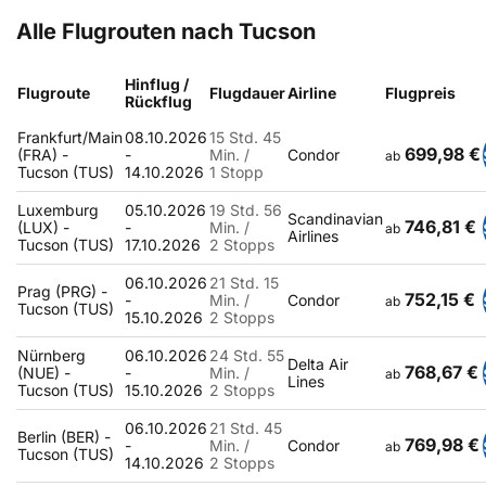
Alle Flugrouten nach Tucson
Hinflug /
Flugroute
Flugdauer
Airline
Flugpreis
Rückflug
Frankfurt/Main
08.10.2026
15 Std. 45
699,98 €
(FRA) -
-
Min. /
Condor
ab
Tucson (TUS)
14.10.2026
1 Stopp
Luxemburg
05.10.2026
19 Std. 56
Scandinavian
746,81 €
(LUX) -
-
Min. /
ab
Airlines
Tucson (TUS)
17.10.2026
2 Stopps
06.10.2026
21 Std. 15
Prag (PRG) -
752,15 €
-
Min. /
Condor
ab
Tucson (TUS)
15.10.2026
2 Stopps
Nürnberg
06.10.2026
24 Std. 55
Delta Air
768,67 €
(NUE) -
-
Min. /
ab
Lines
Tucson (TUS)
15.10.2026
2 Stopps
06.10.2026
21 Std. 45
Berlin (BER) -
769,98 €
-
Min. /
Condor
ab
Tucson (TUS)
14.10.2026
2 Stopps