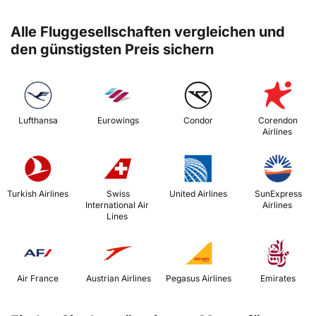
Alle Fluggesellschaften vergleichen und
den günstigsten Preis sichern
 Lufthansa 
 Eurowings 
 Condor 
 Corendon 
Airlines 
 Turkish Airlines 
 Swiss 
 United Airlines 
 SunExpress 
International Air 
Airlines 
Lines 
 Air France 
 Austrian Airlines 
 Pegasus Airlines 
 Emirates 