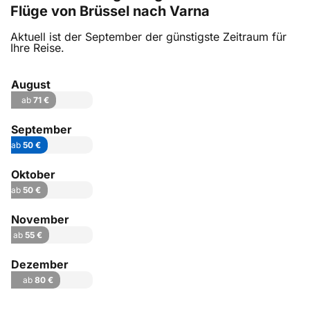
Flüge von Brüssel nach Varna
Aktuell ist der September der günstigste Zeitraum für
Ihre Reise.
August
ab
71 €
September
ab
50 €
Oktober
ab
50 €
November
ab
55 €
Dezember
ab
80 €