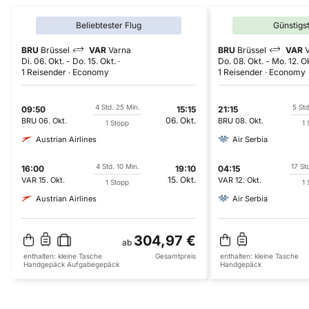
Beliebtester Flug
Günstigs
BRU
Brüssel
VAR
Varna
BRU
Brüssel
VAR
Di. 06. Okt.
-
Do. 15. Okt.
Do. 08. Okt.
-
Mo. 12. O
1 Reisender
Economy
1 Reisender
Economy
4 Std. 25 Min.
5 Std
09:50
15:15
21:15
06. Okt.
BRU
06. Okt.
BRU
08. Okt.
1 Stopp
1 
Austrian Airlines
Air Serbia
4 Std. 10 Min.
17 St
16:00
19:10
04:15
15. Okt.
VAR
15. Okt.
VAR
12. Okt.
1 Stopp
1 
Austrian Airlines
Air Serbia
304,97 €
ab
enthalten:
kleine Tasche
Gesamtpreis
enthalten:
kleine Tasche
Handgepäck
Aufgabegepäck
Handgepäck