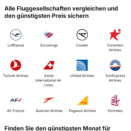
Alle Fluggesellschaften vergleichen und
den günstigsten Preis sichern
 Lufthansa 
 Eurowings 
 Condor 
 Corendon 
Airlines 
 Turkish Airlines 
 Swiss 
 United Airlines 
 SunExpress 
International Air 
Airlines 
Lines 
 Air France 
 Austrian Airlines 
 Pegasus Airlines 
 Emirates 
Finden Sie den günstigsten Monat für