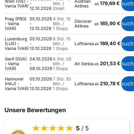
Wien (VIE) -
Austrian
179,69 €
such
-
Min. /
ab
Varna (VAR)
Airlines
12.10.2026
Direkt
Prag (PRG)
05.10.2026
4 Std. 15
Discover
185,90 €
such
- Varna
-
Min. /
ab
Airlines
(VAR)
13.10.2026
1 Stopp
Luxemburg
05.10.2026
8 Std. 10
189,40 €
such
(LUX) -
-
Min. /
Lufthansa
ab
Varna (VAR)
13.10.2026
1 Stopp
Genf (GVA)
04.10.2026
6 Std. 05
201,53 €
such
- Varna
-
Min. /
Air Serbia
ab
(VAR)
09.10.2026
1 Stopp
Hannover
05.10.2026
7 Std. 35
210,78 €
such
(HAJ) -
-
Min. /
Lufthansa
ab
Varna (VAR)
13.10.2026
1 Stopp
Unsere Bewertungen
5
/ 5