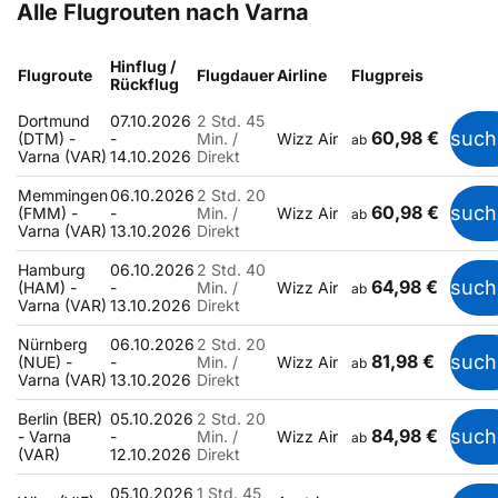
Alle Flugrouten nach Varna
Hinflug /
Flugroute
Flugdauer
Airline
Flugpreis
Rückflug
Dortmund
07.10.2026
2 Std. 45
60,98 €
such
(DTM) -
-
Min. /
Wizz Air
ab
Varna (VAR)
14.10.2026
Direkt
Memmingen
06.10.2026
2 Std. 20
60,98 €
such
(FMM) -
-
Min. /
Wizz Air
ab
Varna (VAR)
13.10.2026
Direkt
Hamburg
06.10.2026
2 Std. 40
64,98 €
such
(HAM) -
-
Min. /
Wizz Air
ab
Varna (VAR)
13.10.2026
Direkt
Nürnberg
06.10.2026
2 Std. 20
81,98 €
such
(NUE) -
-
Min. /
Wizz Air
ab
Varna (VAR)
13.10.2026
Direkt
Berlin (BER)
05.10.2026
2 Std. 20
84,98 €
such
- Varna
-
Min. /
Wizz Air
ab
(VAR)
12.10.2026
Direkt
05.10.2026
1 Std. 45