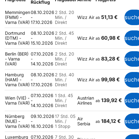
Rückflug
Memmingen
08.10.2026
2 Std. 20
51,13 €
such
(FMM) -
-
Min. /
Wizz Air
ab
Varna (VAR)
17.10.2026
Direkt
Dortmund
08.10.2026
2 Std. 45
60,98 €
such
(DTM) -
-
Min. /
Wizz Air
ab
Varna (VAR)
15.10.2026
Direkt
Berlin (BER)
07.10.2026
2 Std. 20
83,28 €
such
- Varna
-
Min. /
Wizz Air
ab
(VAR)
14.10.2026
Direkt
Hamburg
08.10.2026
2 Std. 40
99,98 €
such
(HAM) -
-
Min. /
Wizz Air
ab
Varna (VAR)
17.10.2026
Direkt
07.10.2026
1 Std. 45
Wien (VIE) -
Austrian
139,92 €
such
-
Min. /
ab
Varna (VAR)
Airlines
14.10.2026
Direkt
Nürnberg
09.10.2026
17 Std. 05
Air
184,12 €
such
(NUE) -
-
Min. /
ab
Serbia
Varna (VAR)
16.10.2026
1 Stopp
Luxemburg
07.10.2026
7 Std. 30