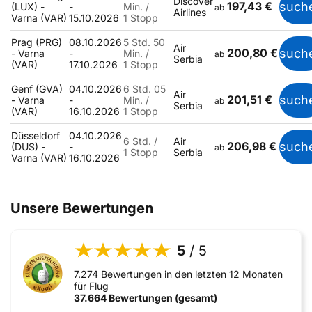
Discover
197,43 €
such
(LUX) -
-
Min. /
ab
Airlines
Varna (VAR)
15.10.2026
1 Stopp
Prag (PRG)
08.10.2026
5 Std. 50
Air
200,80 €
such
- Varna
-
Min. /
ab
Serbia
(VAR)
17.10.2026
1 Stopp
Genf (GVA)
04.10.2026
6 Std. 05
Air
201,51 €
such
- Varna
-
Min. /
ab
Serbia
(VAR)
16.10.2026
1 Stopp
Düsseldorf
04.10.2026
6 Std. /
Air
206,98 €
such
(DUS) -
-
ab
1 Stopp
Serbia
Varna (VAR)
16.10.2026
Unsere Bewertungen
5
/ 5
7.274 Bewertungen in den letzten 12 Monaten
für Flug
37.664 Bewertungen (gesamt)