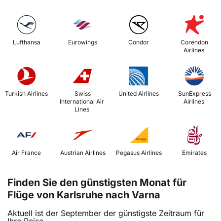
 Lufthansa 
 Eurowings 
 Condor 
 Corendon 
Airlines 
 Turkish Airlines 
 Swiss 
 United Airlines 
 SunExpress 
International Air 
Airlines 
Lines 
 Air France 
 Austrian Airlines 
 Pegasus Airlines 
 Emirates 
Finden Sie den günstigsten Monat für
Flüge von Karlsruhe nach Varna
Aktuell ist der September der günstigste Zeitraum für