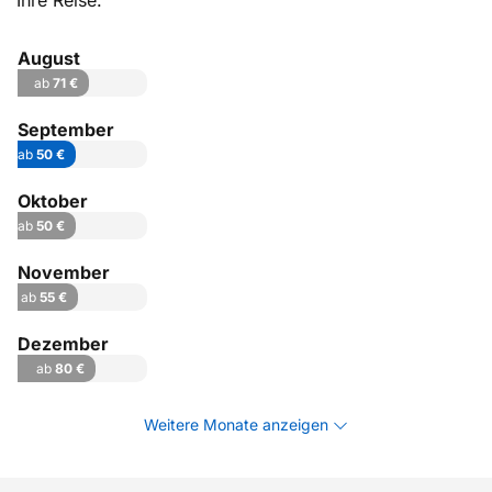
Ihre Reise.
August
ab
71 €
September
ab
50 €
Oktober
ab
50 €
November
ab
55 €
Dezember
ab
80 €
Weitere Monate anzeigen