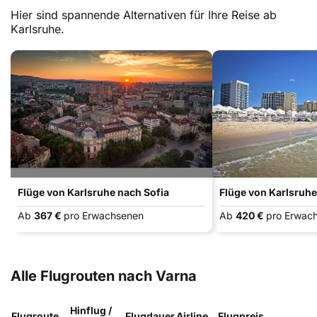
Hier sind spannende Alternativen für Ihre Reise ab
Karlsruhe.
Flüge von Karlsruhe nach Sofia
Flüge von Karlsruh
Ab
367 €
pro Erwachsenen
Ab
420 €
pro Erwac
Alle Flugrouten nach Varna
Hinflug /
Flugroute
Flugdauer
Airline
Flugpreis