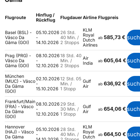
Hinflug /
Flugroute
Flugdauer
Airline
Flugpreis
Rückflug
KLM
Basel (BSL) -
05.10.2026
26 Std.
Royal
585,73 €
suc
Vāsco Da
-
40 Min. /
ab
Dutch
Gāma (GOI)
14.10.2026
2 Stopps
Airlines
Prag (PRG) -
08.10.2026
18 Std. 40
Air
605,64 €
suc
Vāsco Da
-
Min. /
ab
India
Gāma (GOI)
12.10.2026
2 Stopps
München
02.10.2026
12 Std. 05
(MUC) - Vāsco
Gulf
636,92 €
suc
-
Min. /
ab
Da Gāma
Air
15.10.2026
1 Stopp
(GOI)
Frankfurt/Main
08.10.2026
29 Std.
(FRA) - Vāsco
Gulf
654,06 €
suc
-
30 Min. /
ab
Da Gāma
Air
12.10.2026
1 Stopp
(GOI)
Hannover
KLM
05.10.2026
28 Std.
(HAJ) - Vāsco
Royal
664,50 €
suc
-
40 Min. /
ab
Da Gāma
Dutch
14.10.2026
2 Stopps