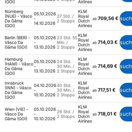
(GOI)
Airlines
Nürnberg
KLM
05.10.2026
(NUE) - Vāsco
27 Std. /
Royal
709,56 €
suc
-
ab
Da Gāma
2 Stopps
Dutch
14.10.2026
(GOI)
Airlines
KLM
Berlin (BER) -
05.10.2026
23 Std. 55
Royal
714,03 €
suc
Vāsco Da
-
Min. /
ab
Dutch
Gāma (GOI)
13.10.2026
2 Stopps
Airlines
Hamburg
KLM
05.10.2026
24 Std.
(HAM) - Vāsco
Royal
714,69 €
suc
-
30 Min. /
ab
Da Gāma
Dutch
13.10.2026
2 Stopps
(GOI)
Airlines
Innsbruck
KLM
04.10.2026
40 Std.
(INN) - Vāsco
Royal
717,51 €
suc
-
30 Min. /
ab
Da Gāma
Dutch
10.10.2026
2 Stopps
(GOI)
Airlines
KLM
Wien (VIE) -
05.10.2026
26 Std. /
Royal
718,01 €
suc
Vāsco Da
-
ab
2 Stopps
Dutch
Gāma (GOI)
10.10.2026
Airlines