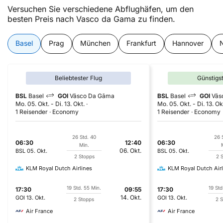
Versuchen Sie verschiedene Abflughäfen, um den
besten Preis nach Vasco da Gama zu finden.
Basel
Prag
München
Frankfurt
Hannover
Beliebtester Flug
Günstigs
BSL
Basel
GOI
Vāsco Da Gāma
BSL
Basel
GOI
Vās
Mo. 05. Okt.
-
Di. 13. Okt.
Mo. 05. Okt.
-
Di. 13. Ok
1 Reisender
Economy
1 Reisender
Economy
26 Std. 40
26 
06:30
12:40
06:30
Min.
06. Okt.
BSL
05. Okt.
BSL
05. Okt.
2 Stopps
2 
KLM Royal Dutch Airlines
KLM Royal Dutch Airl
19 Std. 55 Min.
19 Std
17:30
09:55
17:30
14. Okt.
GOI
13. Okt.
GOI
13. Okt.
2 Stopps
2 S
Air France
Air France