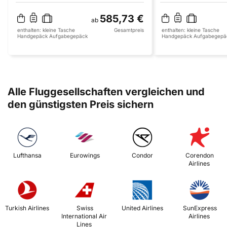
585,73 €
ab
enthalten:
kleine Tasche
Gesamtpreis
enthalten:
kleine Tasche
Handgepäck
Aufgabegepäck
Handgepäck
Aufgabegepä
Alle Fluggesellschaften vergleichen und
den günstigsten Preis sichern
 Lufthansa 
 Eurowings 
 Condor 
 Corendon 
Airlines 
 Turkish Airlines 
 Swiss 
 United Airlines 
 SunExpress 
International Air 
Airlines 
Lines 